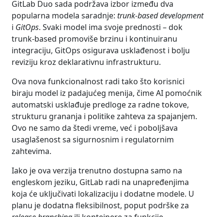
GitLab Duo sada podržava izbor između dva
popularna modela saradnje:
trunk-based development
i
GitOps
. Svaki model ima svoje prednosti – dok
trunk-based promoviše brzinu i kontinuiranu
integraciju, GitOps osigurava usklađenost i bolju
reviziju kroz deklarativnu infrastrukturu.
Ova nova funkcionalnost radi tako što korisnici
biraju model iz padajućeg menija, čime AI pomoćnik
automatski usklađuje predloge za radne tokove,
strukturu grananja i politike zahteva za spajanjem.
Ovo ne samo da štedi vreme, već i poboljšava
usaglašenost sa sigurnosnim i regulatornim
zahtevima.
Iako je ova verzija trenutno dostupna samo na
engleskom jeziku, GitLab radi na unapređenjima
koja će uključivati lokalizaciju i dodatne modele. U
planu je dodatna fleksibilnost, poput podrške za
release branching
ili kontejnere za funkcije.