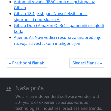
Automatizovana RBAC kontrola pristupa uz
GitLab
GitLab 18.1 je stigao: Nova fleksibilnost,
sigurnost i podrška za AI
GitLab Duo i Amazon Q: Brži i pametniji pregledi
koda
Agentic AI: Novi vodiči i resursi za unapređenje
razvoja sa veštačkom inteligencijom
« Prethodni članak
Sledeći članak »
Naša priča
We are an independent software vendor with
30+ years of experience across various
technologies, industries, practices and trends.