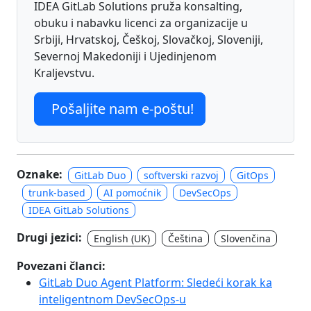
IDEA GitLab Solutions pruža konsalting,
obuku i nabavku licenci za organizacije u
Srbiji, Hrvatskoj, Češkoj, Slovačkoj, Sloveniji,
Severnoj Makedoniji i Ujedinjenom
Kraljevstvu.
Pošaljite nam e-poštu!
Oznake:
GitLab Duo
softverski razvoj
GitOps
trunk-based
AI pomoćnik
DevSecOps
IDEA GitLab Solutions
Drugi jezici:
English (UK)
Čeština
Slovenčina
Povezani članci:
GitLab Duo Agent Platform: Sledeći korak ka
inteligentnom DevSecOps-u