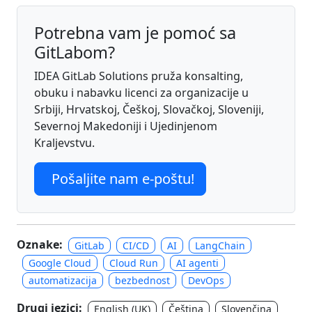
Potrebna vam je pomoć sa
GitLabom?
IDEA GitLab Solutions pruža konsalting,
obuku i nabavku licenci za organizacije u
Srbiji, Hrvatskoj, Češkoj, Slovačkoj, Sloveniji,
Severnoj Makedoniji i Ujedinjenom
Kraljevstvu.
Pošaljite nam e-poštu!
Oznake:
GitLab
CI/CD
AI
LangChain
Google Cloud
Cloud Run
AI agenti
automatizacija
bezbednost
DevOps
Drugi jezici:
English (UK)
Čeština
Slovenčina