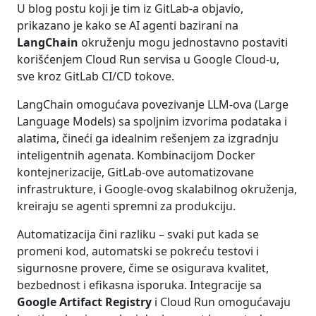
U blog postu koji je tim iz GitLab-a objavio,
prikazano je kako se AI agenti bazirani na
LangChain
okruženju mogu jednostavno postaviti
korišćenjem Cloud Run servisa u Google Cloud-u,
sve kroz GitLab CI/CD tokove.
LangChain omogućava povezivanje LLM-ova (Large
Language Models) sa spoljnim izvorima podataka i
alatima, čineći ga idealnim rešenjem za izgradnju
inteligentnih agenata. Kombinacijom Docker
kontejnerizacije, GitLab-ove automatizovane
infrastrukture, i Google-ovog skalabilnog okruženja,
kreiraju se agenti spremni za produkciju.
Automatizacija čini razliku – svaki put kada se
promeni kod, automatski se pokreću testovi i
sigurnosne provere, čime se osigurava kvalitet,
bezbednost i efikasna isporuka. Integracije sa
Google Artifact Registry
i Cloud Run omogućavaju