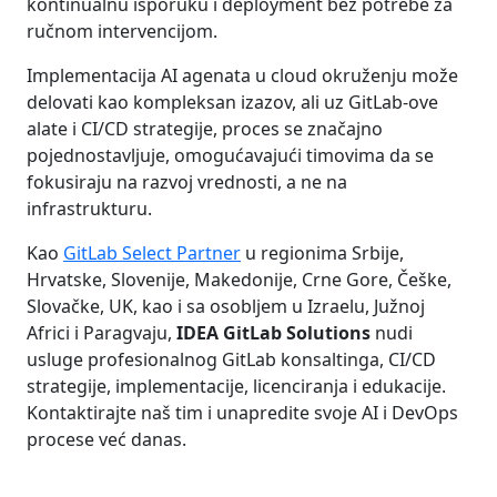
kontinualnu isporuku i deployment bez potrebe za
ručnom intervencijom.
Implementacija AI agenata u cloud okruženju može
delovati kao kompleksan izazov, ali uz GitLab-ove
alate i CI/CD strategije, proces se značajno
pojednostavljuje, omogućavajući timovima da se
fokusiraju na razvoj vrednosti, a ne na
infrastrukturu.
Kao
GitLab Select Partner
u regionima Srbije,
Hrvatske, Slovenije, Makedonije, Crne Gore, Češke,
Slovačke, UK, kao i sa osobljem u Izraelu, Južnoj
Africi i Paragvaju,
IDEA GitLab Solutions
nudi
usluge profesionalnog GitLab konsaltinga, CI/CD
strategije, implementacije, licenciranja i edukacije.
Kontaktirajte naš tim i unapredite svoje AI i DevOps
procese već danas.