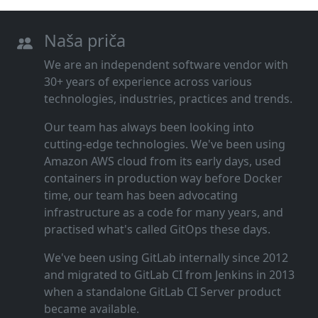
Naša priča
We are an independent software vendor with
30+ years of experience across various
technologies, industries, practices and trends.
Our team has always been looking into
cutting‑edge technologies. We've been using
Amazon AWS cloud from its early days, used
containers in production way before Docker
time, our team has been advocating
infrastructure as a code for many years, and
practised what's called GitOps these days.
We've been using GitLab internally since 2012
and migrated to GitLab CI from Jenkins in 2013
when a standalone GitLab CI Server product
became available.