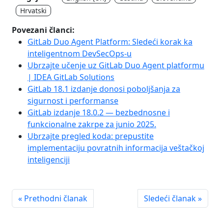
Hrvatski
Povezani članci:
GitLab Duo Agent Platform: Sledeći korak ka
inteligentnom DevSecOps-u
Ubrzajte učenje uz GitLab Duo Agent platformu
| IDEA GitLab Solutions
GitLab 18.1 izdanje donosi poboljšanja za
sigurnost i performanse
GitLab izdanje 18.0.2 — bezbednosne i
funkcionalne zakrpe za junio 2025.
Ubrzajte pregled koda: prepustite
implementaciju povratnih informacija veštačkoj
inteligenciji
« Prethodni članak
Sledeći članak »