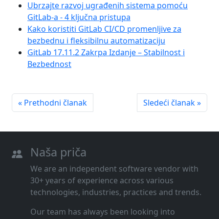
Ubrzajte razvoj ugrađenih sistema pomoću
GitLab-a - 4 ključna pristupa
Kako koristiti GitLab CI/CD promenljive za
bezbednu i fleksibilnu automatizaciju
GitLab 17.11.2 Zakrpa Izdanje – Stabilnost i
Bezbednost
« Prethodni članak
Sledeći članak »
Naša priča
We are an independent software vendor with
30+ years of experience across various
technologies, industries, practices and trends.
Our team has always been looking into