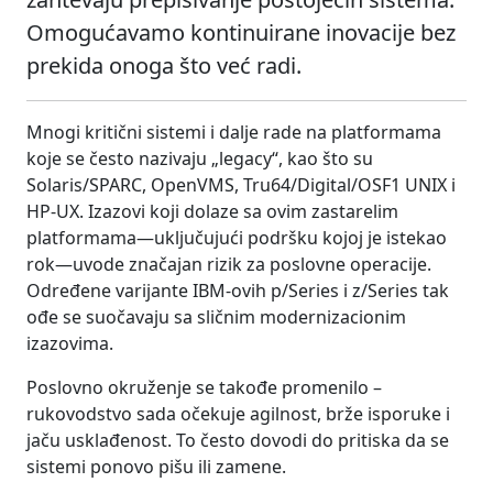
Omogućavamo kontinuirane inovacije bez
prekida onoga što već radi.
Mnogi kritični sistemi i dalje rade na platformama
koje se često nazivaju „legacy“, kao što su
Solaris/SPARC, OpenVMS, Tru64/Digital/OSF1 UNIX i
HP-UX. Izazovi koji dolaze sa ovim zastarelim
platformama—uključujući podršku kojoj je istekao
rok—uvode značajan rizik za poslovne operacije.
Određene varijante IBM-ovih p/Series i z/Series tak
ođe se suočavaju sa sličnim modernizacionim
izazovima.
Poslovno okruženje se takođe promenilo –
rukovodstvo sada očekuje agilnost, brže isporuke i
jaču usklađenost. To često dovodi do pritiska da se
sistemi ponovo pišu ili zamene.