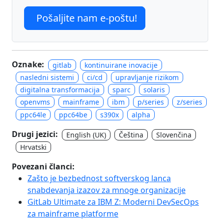
Pošaljite nam e-poštu!
Oznake:
gitlab
kontinuirane inovacije
nasledni sistemi
ci/cd
upravljanje rizikom
digitalna transformacija
sparc
solaris
openvms
mainframe
ibm
p/series
z/series
ppc64le
ppc64be
s390x
alpha
Drugi jezici:
English (UK)
Čeština
Slovenčina
Hrvatski
Povezani članci:
Zašto je bezbednost softverskog lanca
snabdevanja izazov za mnoge organizacije
GitLab Ultimate za IBM Z: Moderni DevSecOps
za mainframe platforme