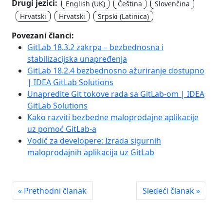
Drugi jezici:
English (UK)
Čeština
Slovenčina
Hrvatski
Hrvatski
Srpski (Latinica)
Povezani članci:
GitLab 18.3.2 zakrpa – bezbednosna i
stabilizacijska unapređenja
GitLab 18.2.4 bezbednosno ažuriranje dostupno
| IDEA GitLab Solutions
Unapredite Git tokove rada sa GitLab-om | IDEA
GitLab Solutions
Kako razviti bezbedne maloprodajne aplikacije
uz pomoć GitLab-a
Vodič za developere: Izrada sigurnih
maloprodajnih aplikacija uz GitLab
« Prethodni članak
Sledeći članak »