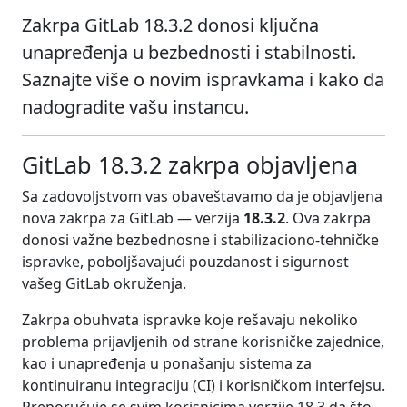
Zakrpa GitLab 18.3.2 donosi ključna
unapređenja u bezbednosti i stabilnosti.
Saznajte više o novim ispravkama i kako da
nadogradite vašu instancu.
GitLab 18.3.2 zakrpa objavljena
Sa zadovoljstvom vas obaveštavamo da je objavljena
nova zakrpa za GitLab — verzija
18.3.2
. Ova zakrpa
donosi važne bezbednosne i stabilizaciono-tehničke
ispravke, poboljšavajući pouzdanost i sigurnost
vašeg GitLab okruženja.
Zakrpa obuhvata ispravke koje rešavaju nekoliko
problema prijavljenih od strane korisničke zajednice,
kao i unapređenja u ponašanju sistema za
kontinuiranu integraciju (CI) i korisničkom interfejsu.
Preporučuje se svim korisnicima verzije 18.3 da što