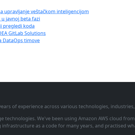
za upravljanje veštačkom inteligencijom
 javnoj beta fazi
ji pregledi koda
DEA GitLab Solutions
za DataOps timove
ars of experience across various technologies, industries,
ge technologies. We've been using Amazon AWS cloud from i
infrastructure as a code for many years, and practised wha