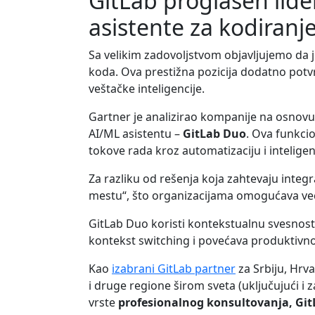
GitLab proglašen lid
asistente za kodiranj
Sa velikim zadovoljstvom objavljujemo da 
koda. Ova prestižna pozicija dodatno pot
veštačke inteligencije.
Gartner je analizirao kompanije na osnovu 
AI/ML asistentu –
GitLab Duo
. Ova funkci
tokove rada kroz automatizaciju i inteligen
Za razliku od rešenja koja zahtevaju integra
mestu“, što organizacijama omogućava veću
GitLab Duo koristi kontekstualnu svesnos
kontekst switching i povećava produktivno
Kao
izabrani GitLab partner
za Srbiju, Hrv
i druge regione širom sveta (uključujući i z
vrste
profesionalnog konsultovanja, GitL