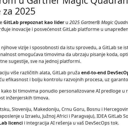
erom u Gartner Magic Quadrant 
e za 2025
je
GitLab prepoznat kao lider
u
2025 Gartner® Magic Quadr
vrđuje inovacije i posvećenost GitLab platforme u unapređ
njihove vizije i sposobnosti da istu sprovedu, a GitLab se 
onalnost omogućava timovima da ubrzaju pisanje koda, op
tne sugestije, sve na jednoj platformi.
ciju više različitih alata, GitLab pruža
end-to-end DevSecO
 efikasnost i bolju kontrolu razvojnih procesa, uz garant
t kako bi timovima ponudio personalizovane AI predloge u
st inženjerskih timova.
atsku, Sloveniju, Makedoniju, Crnu Goru, Bosnu i Hercegovin
aposlenje u Izraelu, Južnoj Africi i Paragvaju), IDEA GitLab 
ab licenci
i integracija AI rešenja u vaš DevSecOps tok.