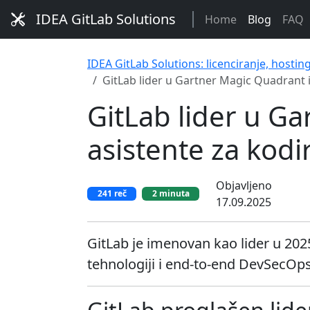
IDEA GitLab Solutions
Home
Blog
FAQ
IDEA GitLab Solutions: licenciranje, hostin
GitLab lider u Gartner Magic Quadrant i
GitLab lider u Ga
asistente za kodi
Objavljeno
241 reč
2 minuta
17.09.2025
GitLab je imenovan kao lider u 202
tehnologiji i end-to-end DevSecOps