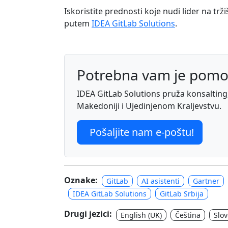
Iskoristite prednosti koje nudi lider na tr
putem
IDEA GitLab Solutions
.
Potrebna vam je pomo
IDEA GitLab Solutions pruža konsalting, 
Makedoniji i Ujedinjenom Kraljevstvu.
Pošaljite nam e-poštu!
Oznake:
GitLab
AI asistenti
Gartner
IDEA GitLab Solutions
GitLab Srbija
Drugi jezici:
English (UK)
Čeština
Slo