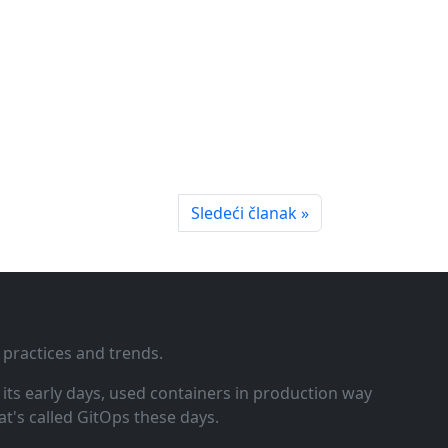
Sledeći članak »
 practices and trends.
ts early days, used containers in production way
t's called GitOps these days.