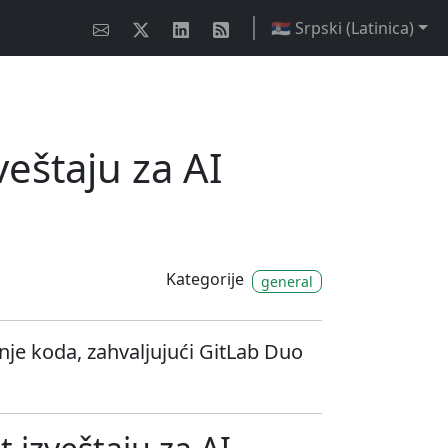
🇷🇸 Srpski (Latinica)
eštaju za AI
Kategorije
general
nje koda, zahvaljujući GitLab Duo