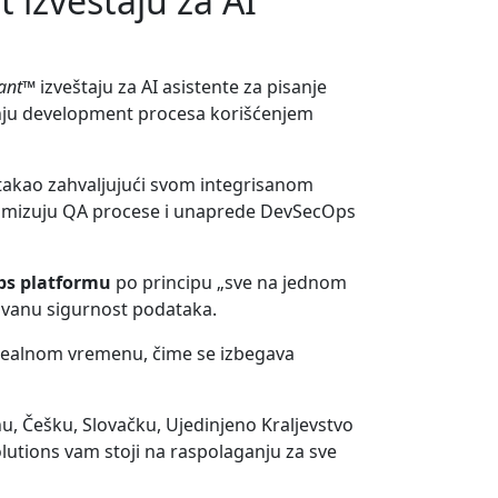
izveštaju za AI
ant™
izveštaju za AI asistente za pisanje
enju development procesa korišćenjem
istakao zahvaljujući svom integrisanom
timizuju QA procese i unaprede DevSecOps
ps platformu
po principu „sve na jednom
ovanu sigurnost podataka.
 realnom vremenu, čime se izbegava
u, Češku, Slovačku, Ujedinjeno Kraljevstvo
Solutions vam stoji na raspolaganju za sve