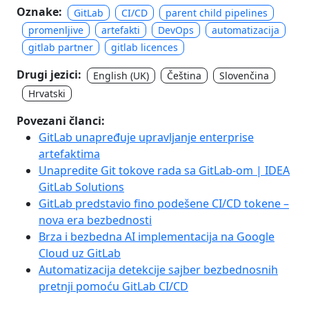
Oznake:
GitLab
CI/CD
parent child pipelines
promenljive
artefakti
DevOps
automatizacija
gitlab partner
gitlab licences
Drugi jezici:
English (UK)
Čeština
Slovenčina
Hrvatski
Povezani članci:
GitLab unapređuje upravljanje enterprise
artefaktima
Unapredite Git tokove rada sa GitLab-om | IDEA
GitLab Solutions
GitLab predstavio fino podešene CI/CD tokene –
nova era bezbednosti
Brza i bezbedna AI implementacija na Google
Cloud uz GitLab
Automatizacija detekcije sajber bezbednosnih
pretnji pomoću GitLab CI/CD