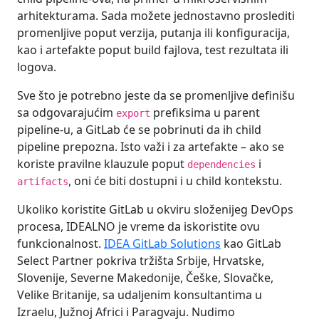
arhitekturama. Sada možete jednostavno proslediti
promenljive poput verzija, putanja ili konfiguracija,
kao i artefakte poput build fajlova, test rezultata ili
logova.
Sve što je potrebno jeste da se promenljive definišu
sa odgovarajućim
prefiksima u parent
export
pipeline-u, a GitLab će se pobrinuti da ih child
pipeline prepozna. Isto važi i za artefakte – ako se
koriste pravilne klauzule poput
i
dependencies
, oni će biti dostupni i u child kontekstu.
artifacts
Ukoliko koristite GitLab u okviru složenijeg DevOps
procesa, IDEALNO je vreme da iskoristite ovu
funkcionalnost.
IDEA GitLab Solutions
kao GitLab
Select Partner pokriva tržišta Srbije, Hrvatske,
Slovenije, Severne Makedonije, Češke, Slovačke,
Velike Britanije, sa udaljenim konsultantima u
Izraelu, Južnoj Africi i Paragvaju. Nudimo