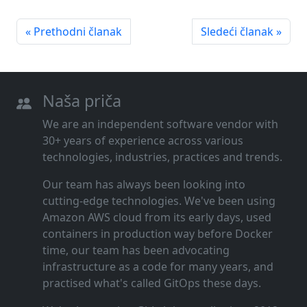
« Prethodni članak
Sledeći članak »
Naša priča
We are an independent software vendor with
30+ years of experience across various
technologies, industries, practices and trends.
Our team has always been looking into
cutting‑edge technologies. We've been using
Amazon AWS cloud from its early days, used
containers in production way before Docker
time, our team has been advocating
infrastructure as a code for many years, and
practised what's called GitOps these days.