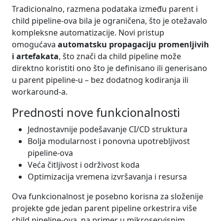
Tradicionalno, razmena podataka između parent i
child pipeline-ova bila je ograničena, što je otežavalo
kompleksne automatizacije. Novi pristup
omogućava
automatsku propagaciju promenljivih
i artefakata
, što znači da child pipeline može
direktno koristiti ono što je definisano ili generisano
u parent pipeline-u – bez dodatnog kodiranja ili
workaround-a.
Prednosti nove funkcionalnosti
Jednostavnije podešavanje CI/CD struktura
Bolja modularnost i ponovna upotrebljivost
pipeline-ova
Veća čitljivost i održivost koda
Optimizacija vremena izvršavanja i resursa
Ova funkcionalnost je posebno korisna za složenije
projekte gde jedan parent pipeline orkestrira više
child pipeline-ova, na primer u mikroservisnim