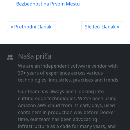
Bezbednost na Prvom Mestu
« Prethodni članak
Sledeći članak »
Naša priča
We are an independent software vendor with
30+ years of experience across various
technologies, industries, practices and trends.
Our team has always been looking into
cutting‑edge technologies. We've been using
Amazon AWS cloud from its early days, used
containers in production way before Docker
time, our team has been advocating
infrastructure as a code for many years, and