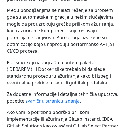
Među poboljšanjima se nalazi rešenje za problem
gde su automatske migracije u nekim slučajevima
mogle da prouzrokuju greške prilikom ažuriranja,
kao i ažuriranje komponenti koje rešavaju
potencijalne ranjivosti. Pored toga, izvršene su
optimizacije koje unapređuju performanse API-ja i
CI/CD procesa.
Korisnici koji nadograđuju putem paketa
(.DEB/.RPM) ili Docker slike trebalo bi da slede
standardnu proceduru ažuriranja kako bi izbegli
eventualne prekide u radu ili gubitak podataka.
Za dodatne informacije i detaljna tehnička uputstva,
posetite
zvaničnu stranicu izdanja
.
Ako vam je potrebna podrška prilikom
implementacije ili ažuriranja GitLab instanci, IDEA
GitLab Solutions kao ovlašćeni GitLab Select Partner