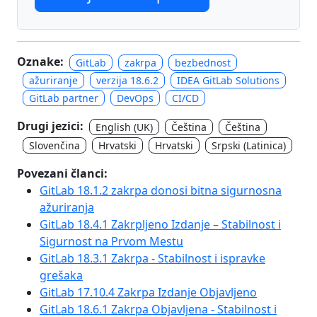
Oznake:
GitLab
zakrpa
bezbednost
ažuriranje
verzija 18.6.2
IDEA GitLab Solutions
GitLab partner
DevOps
CI/CD
Drugi jezici:
English (UK)
Čeština
Čeština
Slovenčina
Hrvatski
Hrvatski
Srpski (Latinica)
Povezani članci:
GitLab 18.1.2 zakrpa donosi bitna sigurnosna
ažuriranja
GitLab 18.4.1 Zakrpljeno Izdanje – Stabilnost i
Sigurnost na Prvom Mestu
GitLab 18.3.1 Zakrpa - Stabilnost i ispravke
grešaka
GitLab 17.10.4 Zakrpa Izdanje Objavljeno
GitLab 18.6.1 Zakrpa Objavljena - Stabilnost i