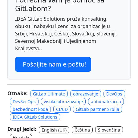
GitLabom?
IDEA GitLab Solutions pruža konsalting,
obuku i nabavku licenci za organizacije u
Srbiji, Hrvatskoj, Češkoj, Slovačkoj, Sloveniji,
Severnoj Makedoniji i Ujedinjenom
Kraljevstvu.
Pošaljite nam e-poštu!
Oznake:
GitLab Ultimate
obrazovanje
DevOps
DevSecOps
visoko obrazovanje
automatizacija
bezbednost koda
CI/CD
GitLab partner Srbija
IDEA GitLab Solutions
Drugi jezici:
English (UK)
Čeština
Slovenčina
Hrvatski