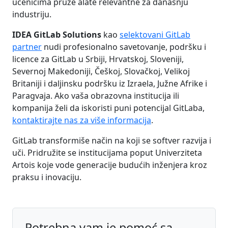
učenicima pruže alate relevantne za današnju
industriju.
IDEA GitLab Solutions
kao
selektovani GitLab
partner
nudi profesionalno savetovanje, podršku i
licence za GitLab u Srbiji, Hrvatskoj, Sloveniji,
Severnoj Makedoniji, Češkoj, Slovačkoj, Velikoj
Britaniji i daljinsku podršku iz Izraela, Južne Afrike i
Paragvaja. Ako vaša obrazovna institucija ili
kompanija želi da iskoristi puni potencijal GitLaba,
kontaktirajte nas za više informacija
.
GitLab transformiše način na koji se softver razvija i
uči. Pridružite se institucijama poput Univerziteta
Artois koje vode generacije budućih inženjera kroz
praksu i inovaciju.
Potrebna vam je pomoć sa