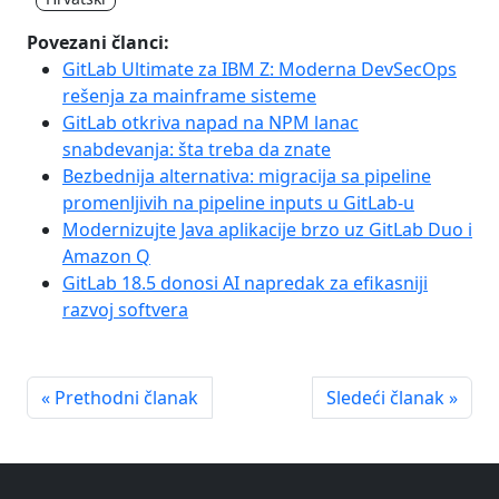
Povezani članci:
GitLab Ultimate za IBM Z: Moderna DevSecOps
rešenja za mainframe sisteme
GitLab otkriva napad na NPM lanac
snabdevanja: šta treba da znate
Bezbednija alternativa: migracija sa pipeline
promenljivih na pipeline inputs u GitLab-u
Modernizujte Java aplikacije brzo uz GitLab Duo i
Amazon Q
GitLab 18.5 donosi AI napredak za efikasniji
razvoj softvera
« Prethodni članak
Sledeći članak »