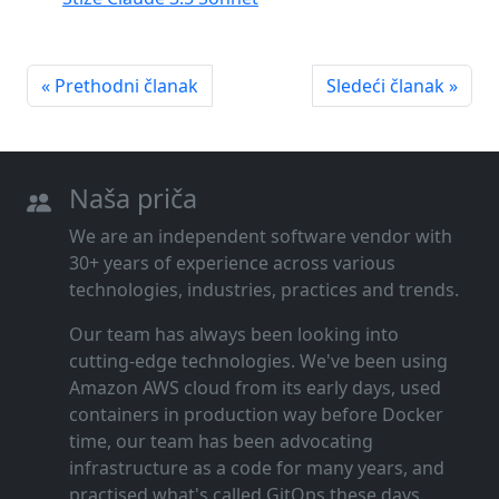
« Prethodni članak
Sledeći članak »
Naša priča
We are an independent software vendor with
30+ years of experience across various
technologies, industries, practices and trends.
Our team has always been looking into
cutting‑edge technologies. We've been using
Amazon AWS cloud from its early days, used
containers in production way before Docker
time, our team has been advocating
infrastructure as a code for many years, and
practised what's called GitOps these days.