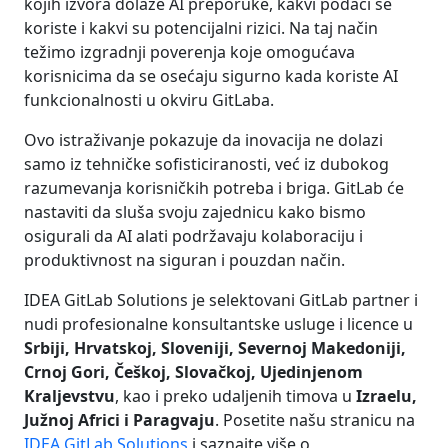
kojih izvora dolaze AI preporuke, kakvi podaci se
koriste i kakvi su potencijalni rizici. Na taj način
težimo izgradnji poverenja koje omogućava
korisnicima da se osećaju sigurno kada koriste AI
funkcionalnosti u okviru GitLaba.
Ovo istraživanje pokazuje da inovacija ne dolazi
samo iz tehničke sofisticiranosti, već iz dubokog
razumevanja korisničkih potreba i briga. GitLab će
nastaviti da sluša svoju zajednicu kako bismo
osigurali da AI alati podržavaju kolaboraciju i
produktivnost na siguran i pouzdan način.
IDEA GitLab Solutions je selektovani GitLab partner i
nudi profesionalne konsultantske usluge i licence u
Srbiji, Hrvatskoj, Sloveniji, Severnoj Makedoniji,
Crnoj Gori, Češkoj, Slovačkoj, Ujedinjenom
Kraljevstvu
, kao i preko udaljenih timova u
Izraelu,
Južnoj Africi i Paragvaju
. Posetite našu stranicu na
IDEA GitLab Solutions
i saznajte više o