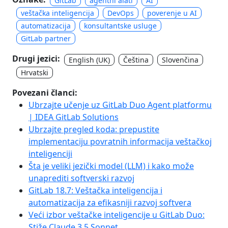
GitLab
agentni alati
AI
veštačka inteligencija
DevOps
poverenje u AI
automatizacija
konsultantske usluge
GitLab partner
Drugi jezici:
English (UK)
Čeština
Slovenčina
Hrvatski
Povezani članci:
Ubrzajte učenje uz GitLab Duo Agent platformu
| IDEA GitLab Solutions
Ubrzajte pregled koda: prepustite
implementaciju povratnih informacija veštačkoj
inteligenciji
Šta je veliki jezički model (LLM) i kako može
unaprediti softverski razvoj
GitLab 18.7: Veštačka inteligencija i
automatizacija za efikasniji razvoj softvera
Veći izbor veštačke inteligencije u GitLab Duo:
Stiže Claude 3.5 Sonnet