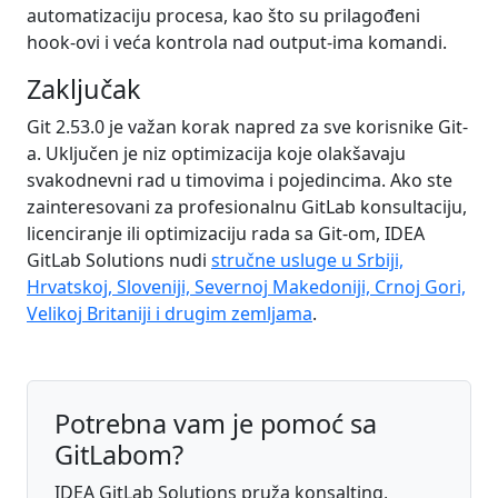
automatizaciju procesa, kao što su prilagođeni
hook-ovi i veća kontrola nad output-ima komandi.
Zaključak
Git 2.53.0 je važan korak napred za sve korisnike Git-
a. Uključen je niz optimizacija koje olakšavaju
svakodnevni rad u timovima i pojedincima. Ako ste
zainteresovani za profesionalnu GitLab konsultaciju,
licenciranje ili optimizaciju rada sa Git-om, IDEA
GitLab Solutions nudi
stručne usluge u Srbiji,
Hrvatskoj, Sloveniji, Severnoj Makedoniji, Crnoj Gori,
Velikoj Britaniji i drugim zemljama
.
Potrebna vam je pomoć sa
GitLabom?
IDEA GitLab Solutions pruža konsalting,