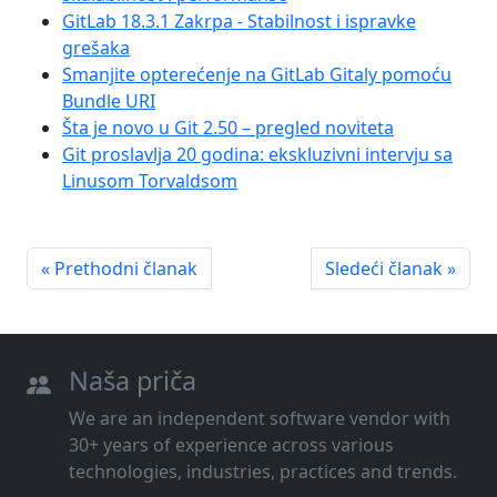
GitLab 18.3.1 Zakrpa - Stabilnost i ispravke
grešaka
Smanjite opterećenje na GitLab Gitaly pomoću
Bundle URI
Šta je novo u Git 2.50 – pregled noviteta
Git proslavlja 20 godina: ekskluzivni intervju sa
Linusom Torvaldsom
« Prethodni članak
Sledeći članak »
Naša priča
We are an independent software vendor with
30+ years of experience across various
technologies, industries, practices and trends.