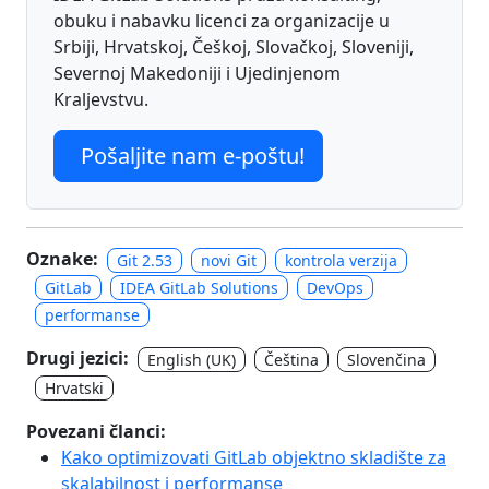
obuku i nabavku licenci za organizacije u
Srbiji, Hrvatskoj, Češkoj, Slovačkoj, Sloveniji,
Severnoj Makedoniji i Ujedinjenom
Kraljevstvu.
Pošaljite nam e-poštu!
Oznake:
Git 2.53
novi Git
kontrola verzija
GitLab
IDEA GitLab Solutions
DevOps
performanse
Drugi jezici:
English (UK)
Čeština
Slovenčina
Hrvatski
Povezani članci:
Kako optimizovati GitLab objektno skladište za
skalabilnost i performanse