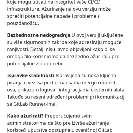
koje mogu uticati na integritet vaše CI/CD
infrastrukture. Ažuriranje na ovu verziju može
sprečiti potencijalne napade i probleme s
pouzdanošću.
Bezbednosne nadogradnje
U ovoj verziji uključene
su više sigurnosnih zakrpa koje adresiraju moguće
ranjivosti. Detalji nisu javno objavljeni kako bi se
omogućilo korisnicima da bezbedno ažuriraju pre
potencijalne zloupotrebe.
Ispravke stabilnosti
Ispravljena su neka ključna
pitanja u vezi sa performansama merge request-
ova, prikazom logova i integracijama eksternih alata.
Takođe su rešeni određeni problemi pri komunikaciji
sa GitLab Runner-ima.
Kako ažurirati?
Preporučujemo svim
administratorima da što pre izvrše ažuriranje
koristeći uputstva dostupna u zvaničnoj GitLab