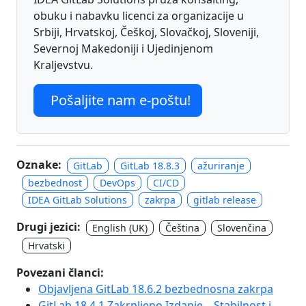
obuku i nabavku licenci za organizacije u
Srbiji, Hrvatskoj, Češkoj, Slovačkoj, Sloveniji,
Severnoj Makedoniji i Ujedinjenom
Kraljevstvu.
Pošaljite nam e-poštu!
Oznake:
GitLab
GitLab 18.8.3
ažuriranje
bezbednost
DevOps
CI/CD
IDEA GitLab Solutions
zakrpa
gitlab release
Drugi jezici:
English (UK)
Čeština
Slovenčina
Hrvatski
Povezani članci:
Objavljena GitLab 18.6.2 bezbednosna zakrpa
GitLab 18.4.1 Zakrpljeno Izdanje – Stabilnost i