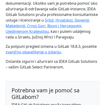
dokumentaciji. Ukoliko vam je potrebna pomoć oko
ažuriranja ili održavanja vaše GitLab instance, IDEA
GitLab Solutions pruža profesionalne konsultantske
usluge i licenciranje u
Srbiji, Hrvatskoj, Sloveniji,
Makedoniji, Crnoj Gori, Bosni i Hercegovini,
Ujedinjenom Kraljevstvu
, kao i putem udaljenog
rada u Izraelu, Južnoj Africi i Paragvaju.
Za potpuni pregled izmena u GitLab 18.8.3, posetite
zvanično obaveštenje o izdanju
.
Ostanite sigurni i ažurirani sa IDEA GitLab Solutions
– vašim GitLab Select Partnerom.
Potrebna vam je pomoć sa
GitLabom?
IDEA GitLab Solutions pruža konsalting,