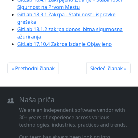
Sigurnost na Prvom Mestu
GitLab 18.3.1 Zakrpa - Stabilnost i ispravke
grešaka
GitLab 18.1.2 zakrpa donosi bitna sigurnosna
ažuriranja
GitLab 17.10.4 Zakrpa Izdanje Objavljeno
« Prethodni članak
Sledeći članak »
Naša priča
We are an independent software vendor with
30+ years of experience across various
technologies, industries, practices and trends.
Our team has always been looking into