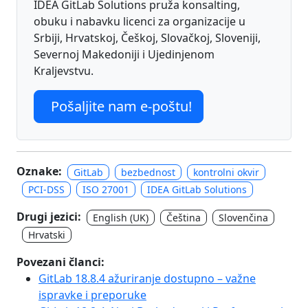
IDEA GitLab Solutions pruža konsalting,
obuku i nabavku licenci za organizacije u
Srbiji, Hrvatskoj, Češkoj, Slovačkoj, Sloveniji,
Severnoj Makedoniji i Ujedinjenom
Kraljevstvu.
Pošaljite nam e-poštu!
Oznake:
GitLab
bezbednost
kontrolni okvir
PCI-DSS
ISO 27001
IDEA GitLab Solutions
Drugi jezici:
English (UK)
Čeština
Slovenčina
Hrvatski
Povezani članci:
GitLab 18.8.4 ažuriranje dostupno – važne
ispravke i preporuke