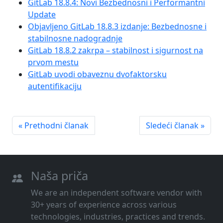
GitLab 18.8.4: Novi Bezbednosni i Performantni
Update
Objavljeno GitLab 18.8.3 izdanje: Bezbednosne i
stabilnosne nadogradnje
GitLab 18.8.2 zakrpa – stabilnost i sigurnost na
prvom mestu
GitLab uvodi obaveznu dvofaktorsku
autentifikaciju
« Prethodni članak
Sledeći članak »
Naša priča
We are an independent software vendor with
30+ years of experience across various
technologies, industries, practices and trends.