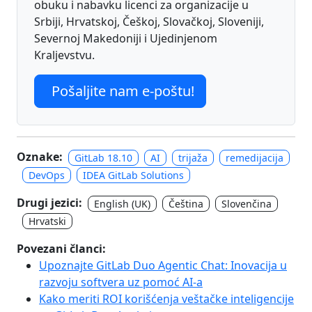
obuku i nabavku licenci za organizacije u
Srbiji, Hrvatskoj, Češkoj, Slovačkoj, Sloveniji,
Severnoj Makedoniji i Ujedinjenom
Kraljevstvu.
Pošaljite nam e-poštu!
Oznake:
GitLab 18.10
AI
trijaža
remedijacija
DevOps
IDEA GitLab Solutions
Drugi jezici:
English (UK)
Čeština
Slovenčina
Hrvatski
Povezani članci:
Upoznajte GitLab Duo Agentic Chat: Inovacija u
razvoju softvera uz pomoć AI-a
Kako meriti ROI korišćenja veštačke inteligencije