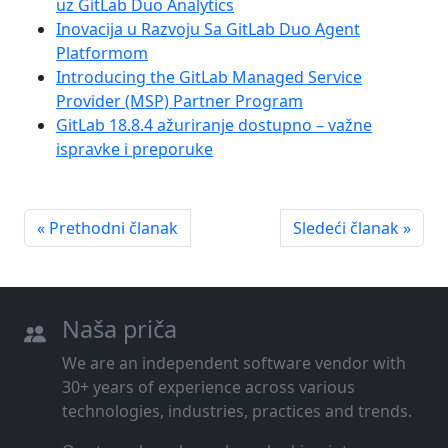
uz GitLab Duo Analytics
Inovacija u Razvoju Sa GitLab Duo Agent
Platformom
Introducing the GitLab Managed Service
Provider (MSP) Partner Program
GitLab 18.8.4 ažuriranje dostupno – važne
ispravke i preporuke
« Prethodni članak
Sledeći članak »
Naša priča
We are an independent software vendor with
30+ years of experience across various
technologies, industries, practices and trends.