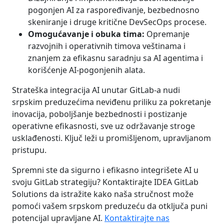
pogonjen AI za raspoređivanje, bezbednosno
skeniranje i druge kritične DevSecOps procese.
Omogućavanje i obuka tima:
Opremanje
razvojnih i operativnih timova veštinama i
znanjem za efikasnu saradnju sa AI agentima i
korišćenje AI-pogonjenih alata.
Strateška integracija AI unutar GitLab-a nudi
srpskim preduzećima neviđenu priliku za pokretanje
inovacija, poboljšanje bezbednosti i postizanje
operativne efikasnosti, sve uz održavanje stroge
usklađenosti. Ključ leži u promišljenom, upravljanom
pristupu.
Spremni ste da sigurno i efikasno integrišete AI u
svoju GitLab strategiju? Kontaktirajte IDEA GitLab
Solutions da istražite kako naša stručnost može
pomoći vašem srpskom preduzeću da otključa puni
potencijal upravljane AI.
Kontaktirajte nas