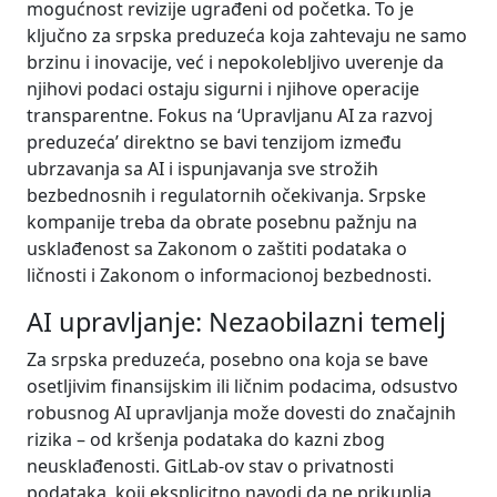
mogućnost revizije ugrađeni od početka. To je
ključno za srpska preduzeća koja zahtevaju ne samo
brzinu i inovacije, već i nepokolebljivo uverenje da
njihovi podaci ostaju sigurni i njihove operacije
transparentne. Fokus na ‘Upravljanu AI za razvoj
preduzeća’ direktno se bavi tenzijom između
ubrzavanja sa AI i ispunjavanja sve strožih
bezbednosnih i regulatornih očekivanja. Srpske
kompanije treba da obrate posebnu pažnju na
usklađenost sa Zakonom o zaštiti podataka o
ličnosti i Zakonom o informacionoj bezbednosti.
AI upravljanje: Nezaobilazni temelj
Za srpska preduzeća, posebno ona koja se bave
osetljivim finansijskim ili ličnim podacima, odsustvo
robusnog AI upravljanja može dovesti do značajnih
rizika – od kršenja podataka do kazni zbog
neusklađenosti. GitLab-ov stav o privatnosti
podataka, koji eksplicitno navodi da ne prikuplja