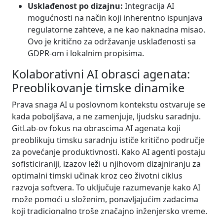
Usklađenost po dizajnu:
Integracija AI
mogućnosti na način koji inherentno ispunjava
regulatorne zahteve, a ne kao naknadna misao.
Ovo je kritično za održavanje usklađenosti sa
GDPR-om i lokalnim propisima.
Kolaborativni AI obrasci agenata:
Preoblikovanje timske dinamike
Prava snaga AI u poslovnom kontekstu ostvaruje se
kada poboljšava, a ne zamenjuje, ljudsku saradnju.
GitLab-ov fokus na obrascima AI agenata koji
preoblikuju timsku saradnju ističe kritično područje
za povećanje produktivnosti. Kako AI agenti postaju
sofisticiraniji, izazov leži u njihovom dizajniranju za
optimalni timski učinak kroz ceo životni ciklus
razvoja softvera. To uključuje razumevanje kako AI
može pomoći u složenim, ponavljajućim zadacima
koji tradicionalno troše značajno inženjersko vreme.