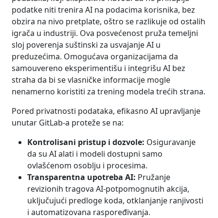
podatke niti trenira AI na podacima korisnika, bez
obzira na nivo pretplate, oštro se razlikuje od ostalih
igrača u industriji. Ova posvećenost pruža temeljni
sloj poverenja suštinski za usvajanje AI u
preduzećima. Omogućava organizacijama da
samouvereno eksperimentišu i integrišu AI bez
straha da bi se vlasničke informacije mogle
nenamerno koristiti za trening modela trećih strana.
Pored privatnosti podataka, efikasno AI upravljanje
unutar GitLab-a proteže se na:
Kontrolisani pristup i dozvole:
Osiguravanje
da su AI alati i modeli dostupni samo
ovlašćenom osoblju i procesima.
Transparentna upotreba AI:
Pružanje
revizionih tragova AI-potpomognutih akcija,
uključujući predloge koda, otklanjanje ranjivosti
i automatizovana raspoređivanja.