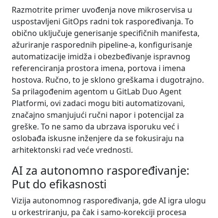
Razmotrite primer uvođenja nove mikroservisa u
uspostavljeni GitOps radni tok raspoređivanja. To
obično uključuje generisanje specifičnih manifesta,
ažuriranje rasporednih pipeline-a, konfigurisanje
automatizacije imidža i obezbeđivanje ispravnog
referenciranja prostora imena, portova i imena
hostova. Ručno, to je sklono greškama i dugotrajno.
Sa prilagođenim agentom u GitLab Duo Agent
Platformi, ovi zadaci mogu biti automatizovani,
značajno smanjujući ručni napor i potencijal za
greške. To ne samo da ubrzava isporuku već i
oslobađa iskusne inženjere da se fokusiraju na
arhitektonski rad veće vrednosti.
AI za autonomno raspoređivanje:
Put do efikasnosti
Vizija autonomnog raspoređivanja, gde AI igra ulogu
u orkestriranju, pa čak i samo-korekciji procesa