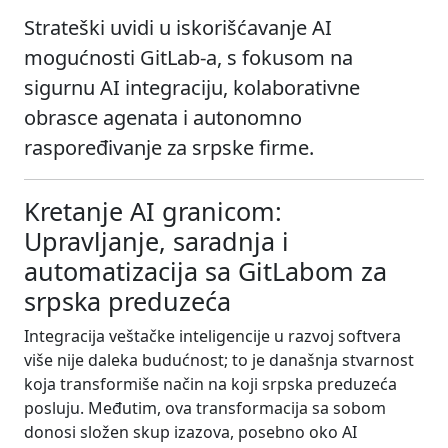
Strateški uvidi u iskorišćavanje AI
mogućnosti GitLab-a, s fokusom na
sigurnu AI integraciju, kolaborativne
obrasce agenata i autonomno
raspoređivanje za srpske firme.
Kretanje AI granicom:
Upravljanje, saradnja i
automatizacija sa GitLabom za
srpska preduzeća
Integracija veštačke inteligencije u razvoj softvera
više nije daleka budućnost; to je današnja stvarnost
koja transformiše način na koji srpska preduzeća
posluju. Međutim, ova transformacija sa sobom
donosi složen skup izazova, posebno oko AI