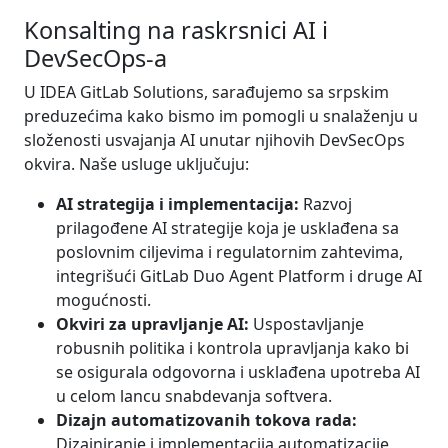
Konsalting na raskrsnici AI i
DevSecOps-a
U IDEA GitLab Solutions, sarađujemo sa srpskim
preduzećima kako bismo im pomogli u snalaženju u
složenosti usvajanja AI unutar njihovih DevSecOps
okvira. Naše usluge uključuju:
AI strategija i implementacija:
Razvoj
prilagođene AI strategije koja je usklađena sa
poslovnim ciljevima i regulatornim zahtevima,
integrišući GitLab Duo Agent Platform i druge AI
mogućnosti.
Okviri za upravljanje AI:
Uspostavljanje
robusnih politika i kontrola upravljanja kako bi
se osigurala odgovorna i usklađena upotreba AI
u celom lancu snabdevanja softvera.
Dizajn automatizovanih tokova rada:
Dizajniranje i implementacija automatizacije