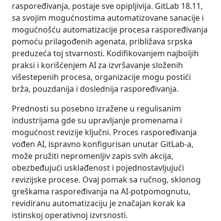
raspoređivanja, postaje sve opipljivija. GitLab 18.11,
sa svojim mogućnostima automatizovane sanacije i
mogućnošću automatizacije procesa raspoređivanja
pomoću prilagođenih agenata, približava srpska
preduzeća toj stvarnosti. Kodifikovanjem najboljih
praksi i korišćenjem AI za izvršavanje složenih
višestepenih procesa, organizacije mogu postići
brža, pouzdanija i doslednija raspoređivanja.
Prednosti su posebno izražene u regulisanim
industrijama gde su upravljanje promenama i
mogućnost revizije ključni. Proces raspoređivanja
vođen AI, ispravno konfigurisan unutar GitLab-a,
može pružiti nepromenljiv zapis svih akcija,
obezbeđujući usklađenost i pojednostavljujući
revizijske procese. Ovaj pomak sa ručnog, sklonog
greškama raspoređivanja na AI-potpomognutu,
revidiranu automatizaciju je značajan korak ka
istinskoj operativnoj izvrsnosti.