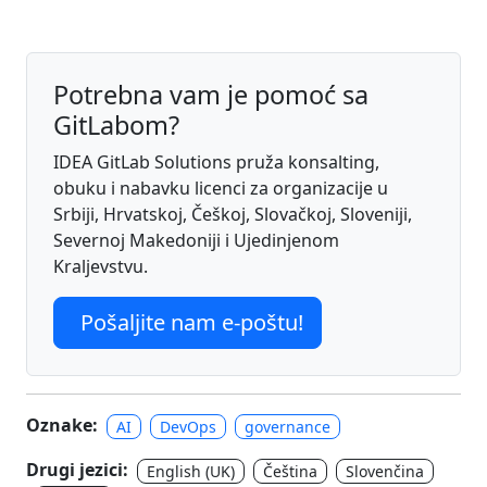
Potrebna vam je pomoć sa
GitLabom?
IDEA GitLab Solutions pruža konsalting,
obuku i nabavku licenci za organizacije u
Srbiji, Hrvatskoj, Češkoj, Slovačkoj, Sloveniji,
Severnoj Makedoniji i Ujedinjenom
Kraljevstvu.
Pošaljite nam e-poštu!
Oznake:
AI
DevOps
governance
Drugi jezici:
English (UK)
Čeština
Slovenčina