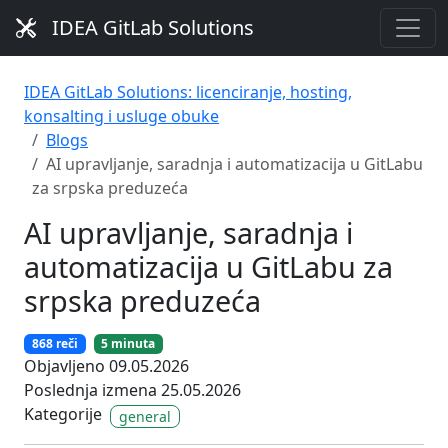
IDEA GitLab Solutions
IDEA GitLab Solutions: licenciranje, hosting,
konsalting i usluge obuke
Blogs
AI upravljanje, saradnja i automatizacija u GitLabu
za srpska preduzeća
AI upravljanje, saradnja i
automatizacija u GitLabu za
srpska preduzeća
868 reči
5 minuta
Objavljeno 09.05.2026
Poslednja izmena 25.05.2026
Kategorije
general