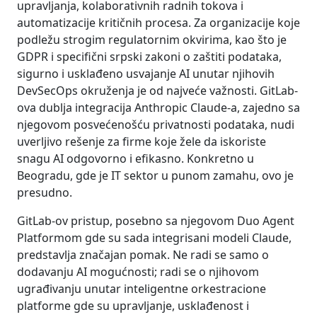
upravljanja, kolaborativnih radnih tokova i
automatizacije kritičnih procesa. Za organizacije koje
podležu strogim regulatornim okvirima, kao što je
GDPR i specifični srpski zakoni o zaštiti podataka,
sigurno i usklađeno usvajanje AI unutar njihovih
DevSecOps okruženja je od najveće važnosti. GitLab-
ova dublja integracija Anthropic Claude-a, zajedno sa
njegovom posvećenošću privatnosti podataka, nudi
uverljivo rešenje za firme koje žele da iskoriste
snagu AI odgovorno i efikasno. Konkretno u
Beogradu, gde je IT sektor u punom zamahu, ovo je
presudno.
GitLab-ov pristup, posebno sa njegovom Duo Agent
Platformom gde su sada integrisani modeli Claude,
predstavlja značajan pomak. Ne radi se samo o
dodavanju AI mogućnosti; radi se o njihovom
ugrađivanju unutar inteligentne orkestracione
platforme gde su upravljanje, usklađenost i