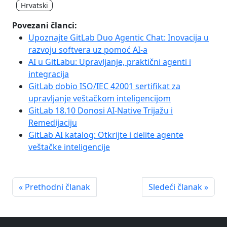
Hrvatski
Povezani članci:
Upoznajte GitLab Duo Agentic Chat: Inovacija u
razvoju softvera uz pomoć AI-a
AI u GitLabu: Upravljanje, praktični agenti i
integracija
GitLab dobio ISO/IEC 42001 sertifikat za
upravljanje veštačkom inteligencijom
GitLab 18.10 Donosi AI-Native Trijažu i
Remedijaciju
GitLab AI katalog: Otkrijte i delite agente
veštačke inteligencije
« Prethodni članak
Sledeći članak »