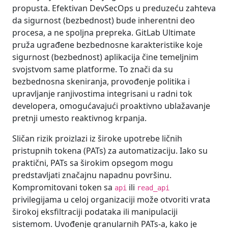
propusta. Efektivan DevSecOps u preduzeću zahteva
da sigurnost (bezbednost) bude inherentni deo
procesa, a ne spoljna prepreka. GitLab Ultimate
pruža ugrađene bezbednosne karakteristike koje
sigurnost (bezbednost) aplikacija čine temeljnim
svojstvom same platforme. To znači da su
bezbednosna skeniranja, provođenje politika i
upravljanje ranjivostima integrisani u radni tok
developera, omogućavajući proaktivno ublažavanje
pretnji umesto reaktivnog krpanja.
Sličan rizik proizlazi iz široke upotrebe ličnih
pristupnih tokena (PATs) za automatizaciju. Iako su
praktični, PATs sa širokim opsegom mogu
predstavljati značajnu napadnu površinu.
Kompromitovani token sa
ili
api
read_api
privilegijama u celoj organizaciji može otvoriti vrata
širokoj eksfiltraciji podataka ili manipulaciji
sistemom. Uvođenje granularnih PATs-a, kako je