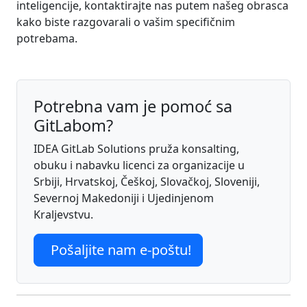
inteligencije, kontaktirajte nas putem našeg obrasca
kako biste razgovarali o vašim specifičnim
potrebama.
Potrebna vam je pomoć sa
GitLabom?
IDEA GitLab Solutions pruža konsalting,
obuku i nabavku licenci za organizacije u
Srbiji, Hrvatskoj, Češkoj, Slovačkoj, Sloveniji,
Severnoj Makedoniji i Ujedinjenom
Kraljevstvu.
Pošaljite nam e-poštu!