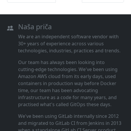
Naša priča
We are an independent software vendor with
30+ years of experience across various
technologies, industries, practices and trends.
Our team has always been looking into
cutting‑edge technologies. We've been using
Amazon AWS cloud from its early days, used
containers in production way before Docker
time, our team has been advocating
infrastructure as a code for many years, and
practised what's called GitOps these days.
We've been using GitLab internally since 2012
and migrated to GitLab CI from Jenkins in 2013
when a standalone GitLab CI Server product