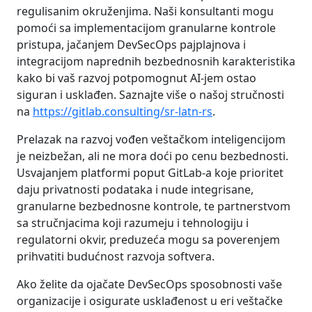
regulisanim okruženjima. Naši konsultanti mogu
pomoći sa implementacijom granularne kontrole
pristupa, jačanjem DevSecOps pajplajnova i
integracijom naprednih bezbednosnih karakteristika
kako bi vaš razvoj potpomognut AI-jem ostao
siguran i usklađen. Saznajte više o našoj stručnosti
na
https://gitlab.consulting/sr-latn-rs
.
Prelazak na razvoj vođen veštačkom inteligencijom
je neizbežan, ali ne mora doći po cenu bezbednosti.
Usvajanjem platformi poput GitLab-a koje prioritet
daju privatnosti podataka i nude integrisane,
granularne bezbednosne kontrole, te partnerstvom
sa stručnjacima koji razumeju i tehnologiju i
regulatorni okvir, preduzeća mogu sa poverenjem
prihvatiti budućnost razvoja softvera.
Ako želite da ojačate DevSecOps sposobnosti vaše
organizacije i osigurate usklađenost u eri veštačke