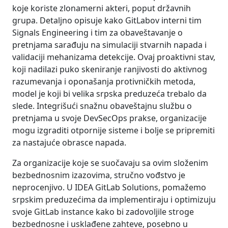
koje koriste zlonamerni akteri, poput državnih
grupa. Detaljno opisuje kako GitLabov interni tim
Signals Engineering i tim za obaveštavanje o
pretnjama sarađuju na simulaciji stvarnih napada i
validaciji mehanizama detekcije. Ovaj proaktivni stav,
koji nadilazi puko skeniranje ranjivosti do aktivnog
razumevanja i oponašanja protivničkih metoda,
model je koji bi velika srpska preduzeća trebalo da
slede. Integrišući snažnu obaveštajnu službu o
pretnjama u svoje DevSecOps prakse, organizacije
mogu izgraditi otpornije sisteme i bolje se pripremiti
za nastajuće obrasce napada.
Za organizacije koje se suočavaju sa ovim složenim
bezbednosnim izazovima, stručno vođstvo je
neprocenjivo. U IDEA GitLab Solutions, pomažemo
srpskim preduzećima da implementiraju i optimizuju
svoje GitLab instance kako bi zadovoljile stroge
bezbednosne i usklađene zahteve, posebno u