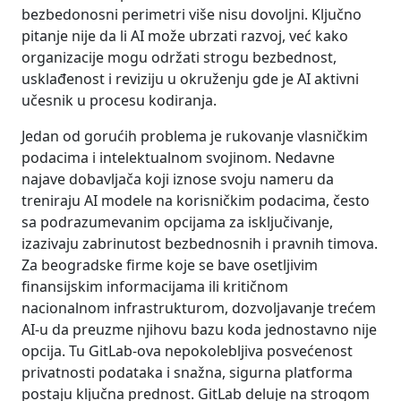
bezbedonosni perimetri više nisu dovoljni. Ključno
pitanje nije da li AI može ubrzati razvoj, već kako
organizacije mogu održati strogu bezbednost,
usklađenost i reviziju u okruženju gde je AI aktivni
učesnik u procesu kodiranja.
Jedan od gorućih problema je rukovanje vlasničkim
podacima i intelektualnom svojinom. Nedavne
najave dobavljača koji iznose svoju nameru da
treniraju AI modele na korisničkim podacima, često
sa podrazumevanim opcijama za isključivanje,
izazivaju zabrinutost bezbednosnih i pravnih timova.
Za beogradske firme koje se bave osetljivim
finansijskim informacijama ili kritičnom
nacionalnom infrastrukturom, dozvoljavanje trećem
AI-u da preuzme njihovu bazu koda jednostavno nije
opcija. Tu GitLab-ova nepokolebljiva posvećenost
privatnosti podataka i snažna, sigurna platforma
postaju ključna prednost. GitLab deluje na strogom