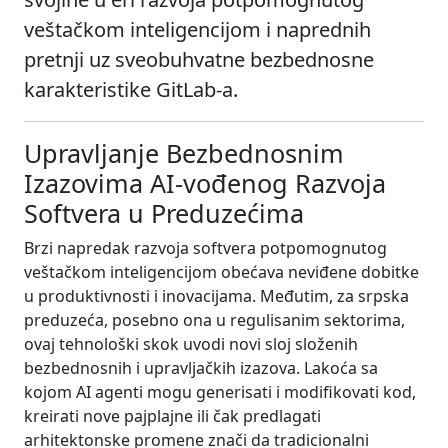
veštačkom inteligencijom i naprednih
pretnji uz sveobuhvatne bezbednosne
karakteristike GitLab-a.
Upravljanje Bezbednosnim
Izazovima AI-vođenog Razvoja
Softvera u Preduzećima
Brzi napredak razvoja softvera potpomognutog
veštačkom inteligencijom obećava neviđene dobitke
u produktivnosti i inovacijama. Međutim, za srpska
preduzeća, posebno ona u regulisanim sektorima,
ovaj tehnološki skok uvodi novi sloj složenih
bezbednosnih i upravljačkih izazova. Lakoća sa
kojom AI agenti mogu generisati i modifikovati kod,
kreirati nove pajplajne ili čak predlagati
arhitektonske promene znači da tradicionalni