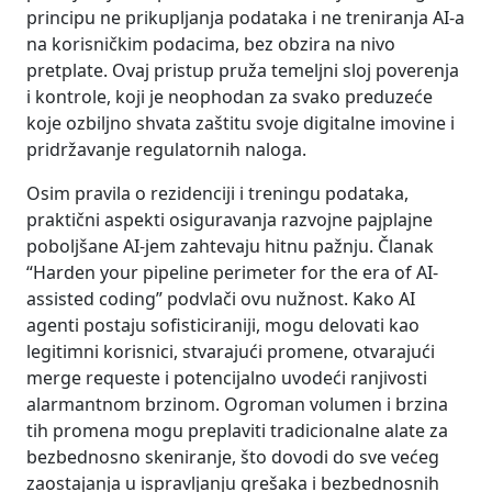
principu ne prikupljanja podataka i ne treniranja AI-a
na korisničkim podacima, bez obzira na nivo
pretplate. Ovaj pristup pruža temeljni sloj poverenja
i kontrole, koji je neophodan za svako preduzeće
koje ozbiljno shvata zaštitu svoje digitalne imovine i
pridržavanje regulatornih naloga.
Osim pravila o rezidenciji i treningu podataka,
praktični aspekti osiguravanja razvojne pajplajne
poboljšane AI-jem zahtevaju hitnu pažnju. Članak
“Harden your pipeline perimeter for the era of AI-
assisted coding” podvlači ovu nužnost. Kako AI
agenti postaju sofisticiraniji, mogu delovati kao
legitimni korisnici, stvarajući promene, otvarajući
merge requeste i potencijalno uvodeći ranjivosti
alarmantnom brzinom. Ogroman volumen i brzina
tih promena mogu preplaviti tradicionalne alate za
bezbednosno skeniranje, što dovodi do sve većeg
zaostajanja u ispravljanju grešaka i bezbednosnih