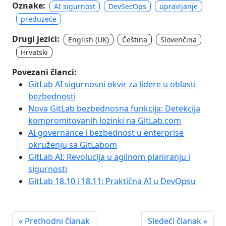
Oznake:
AI sigurnost
DevSecOps
upravljanje
preduzeće
Drugi jezici:
English (UK)
Čeština
Slovenčina
Hrvatski
Povezani članci:
GitLab AI sigurnosni okvir za lidere u oblasti
bezbednosti
Nova GitLab bezbednosna funkcija: Detekcija
kompromitovanih lozinki na GitLab.com
AI governance i bezbednost u enterprise
okruženju sa GitLabom
GitLab AI: Revolucija u agilnom planiranju i
sigurnosti
GitLab 18.10 i 18.11: Praktična AI u DevOpsu
« Prethodni članak
Sledeći članak »