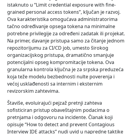
istaknuto u “Limit credential exposure with fine-
grained personal access tokens”, ključan je razvoj.
Ova karakteristika omogućava administratorima
tačno određivanje opsega tokena na minimalne
potrebne privilegije za određeni zadatak ili projekat.
Na primer, davanje pristupa samo za čitanje jednom
repozitorijumu za CI/CD job, umesto širokog
organizacijskog pristupa, dramatično smanjuje
potencijalni opseg kompromitacije tokena. Ova
granularna kontrola ključna je za srpska preduzeća
koja teže modelu bezbednosti nulte poverenja i
većoj usklađenosti sa internim i eksternim
revizorskim zahtevima.
Štaviše, evoluirajući pejzaž pretnji zahteva
sofisticiran pristup obaveštajnim podacima o
pretnjama i odgovoru na incidente. Članak koji
opisuje “How to detect and prevent Contagious
Interview IDE attacks” nudi uvid u napredne taktike