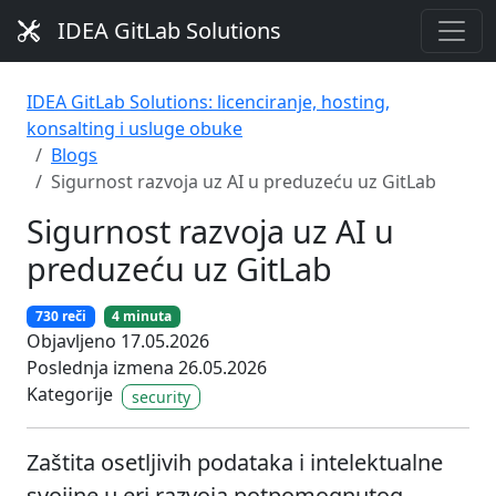
IDEA GitLab Solutions
IDEA GitLab Solutions: licenciranje, hosting,
konsalting i usluge obuke
Blogs
Sigurnost razvoja uz AI u preduzeću uz GitLab
Sigurnost razvoja uz AI u
preduzeću uz GitLab
730 reči
4 minuta
Objavljeno 17.05.2026
Poslednja izmena 26.05.2026
Kategorije
security
Zaštita osetljivih podataka i intelektualne
svojine u eri razvoja potpomognutog