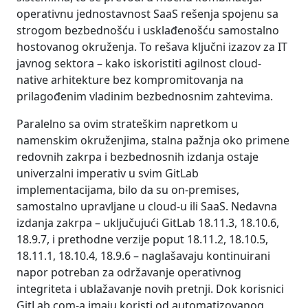
operativnu jednostavnost SaaS rešenja spojenu sa
strogom bezbednošću i usklađenošću samostalno
hostovanog okruženja. To rešava ključni izazov za IT
javnog sektora – kako iskoristiti agilnost cloud-
native arhitekture bez kompromitovanja na
prilagođenim vladinim bezbednosnim zahtevima.
Paralelno sa ovim strateškim napretkom u
namenskim okruženjima, stalna pažnja oko primene
redovnih zakrpa i bezbednosnih izdanja ostaje
univerzalni imperativ u svim GitLab
implementacijama, bilo da su on-premises,
samostalno upravljane u cloud-u ili SaaS. Nedavna
izdanja zakrpa – uključujući GitLab 18.11.3, 18.10.6,
18.9.7, i prethodne verzije poput 18.11.2, 18.10.5,
18.11.1, 18.10.4, 18.9.6 – naglašavaju kontinuirani
napor potreban za održavanje operativnog
integriteta i ublažavanje novih pretnji. Dok korisnici
GitLab.com-a imaju koristi od automatizovanog