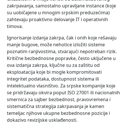
zakrpavanja, samostalno upravljane instance (koje
su uobičajene u mnogim srpskim preduzećima)
zahtevaju proaktivno delovanje IT i operativnih
timova.
Ignorisanje izdanja zakrpa, čak i onih koje rešavaju
manje bugove, može nehotice izložiti sisteme
poznatim ranjivostima, stvarajući nepotreban rizik.
Kritične bezbednosne popravke, često uključene u
ova izdanja zakrpa, ključne su za zaštitu od
eksploatacija koje bi mogle kompromitovati
integritet podataka, dostupnost sistema ili
intelektualno vlasništvo. Za srpske kompanije koje
se pridržavaju okvira poput ISO 27001 ili nacionalnih
smernica za sajber bezbednost, pravovremena i
sistematična strategija zakrpavanja je kamen
temeljac njihove ukupne bezbednosne pozicije i
dokazivo revizijske usklađenosti.