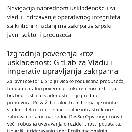
Navigacija naprednom usklađenošću za
vladu i održavanje operativnog integriteta
sa kritičnim izdanjima zakrpa za srpski
javni sektor i preduzeća.
Izgradnja poverenja kroz
usklađenost: GitLab za Vladu i
imperativ upravljanja zakrpama
Za javni sektor u Srbiji i visoko regulisana preduzeća,
fundamentalno poverenje – ukorenjeno u strogoj
bezbednosti i usklađenosti – nije predmet
pregovora. Pejzaž digitalne transformacije unutar
vladinih tela i kritične nacionalne infrastrukture
zahteva ne samo napredne DevSecOps mogućnosti,
već i robusna uveravanja o rezidentnosti podataka,
izolaciji i pridržavanju specifičnih nacionalnih i