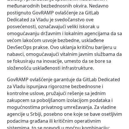
međunarodnih bezbednosnih okvira. Nedavno
postignuto GovRAMP ovlašćenje za GitLab
Dedicated za Vladu je svedočanstvo ove
posvećenosti, označavajući veliki iskorak u
omogućavanju državnim i lokalnim agencijama da sa
većom lakoćom usvoje bezbedne, usklađene
DevSecOps prakse. Ovo uklanja kritičnu barijeru u
nabavci, omogućavajući vitalnim javnim službama da
se fokusiraju na inovacije, umesto da se bore sa
složenošću usklađenosti infrastrukture.
GovRAMP ovlašćenje garantuje da GitLab Dedicated
za Vladu ispunjava rigorozne bezbednosne i
kontrolne uslove, pružajući rešenje sa jednim
zakupcem sa poboljšanom izolacijom podataka i
mogućnostima privatnog umrežavanja. Za vladine
agencije u Srbiji, posebno one koje se bave osetljivim
podacima građana ili kritičnim operativnim
sistemima, to se prevodi u moćnu kombinaciju: