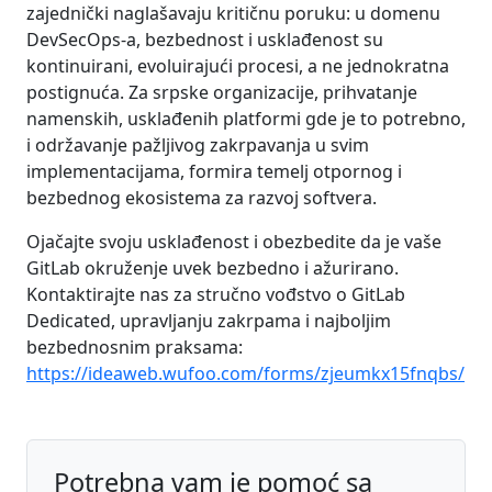
zajednički naglašavaju kritičnu poruku: u domenu
DevSecOps-a, bezbednost i usklađenost su
kontinuirani, evoluirajući procesi, a ne jednokratna
postignuća. Za srpske organizacije, prihvatanje
namenskih, usklađenih platformi gde je to potrebno,
i održavanje pažljivog zakrpavanja u svim
implementacijama, formira temelj otpornog i
bezbednog ekosistema za razvoj softvera.
Ojačajte svoju usklađenost i obezbedite da je vaše
GitLab okruženje uvek bezbedno i ažurirano.
Kontaktirajte nas za stručno vođstvo o GitLab
Dedicated, upravljanju zakrpama i najboljim
bezbednosnim praksama:
https://ideaweb.wufoo.com/forms/zjeumkx15fnqbs/
Potrebna vam je pomoć sa