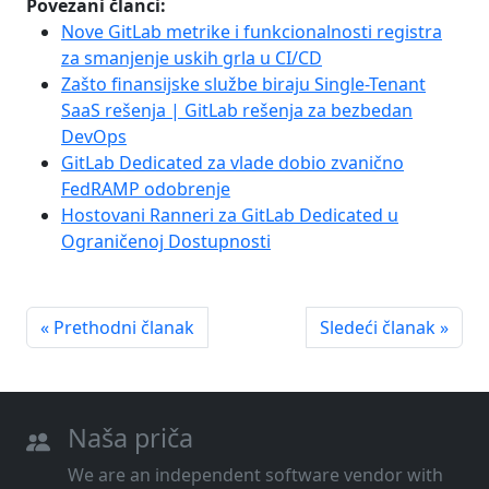
Povezani članci:
Nove GitLab metrike i funkcionalnosti registra
za smanjenje uskih grla u CI/CD
Zašto finansijske službe biraju Single-Tenant
SaaS rešenja | GitLab rešenja za bezbedan
DevOps
GitLab Dedicated za vlade dobio zvanično
FedRAMP odobrenje
Hostovani Ranneri za GitLab Dedicated u
Ograničenoj Dostupnosti
« Prethodni članak
Sledeći članak »
Naša priča
We are an independent software vendor with