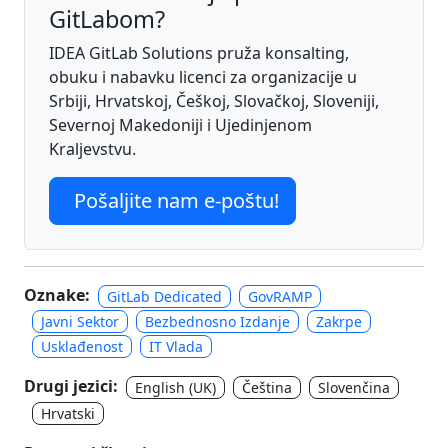
GitLabom?
IDEA GitLab Solutions pruža konsalting,
obuku i nabavku licenci za organizacije u
Srbiji, Hrvatskoj, Češkoj, Slovačkoj, Sloveniji,
Severnoj Makedoniji i Ujedinjenom
Kraljevstvu.
Pošaljite nam e-poštu!
Oznake:
GitLab Dedicated
GovRAMP
Javni Sektor
Bezbednosno Izdanje
Zakrpe
Usklađenost
IT Vlada
Drugi jezici:
English (UK)
Čeština
Slovenčina
Hrvatski