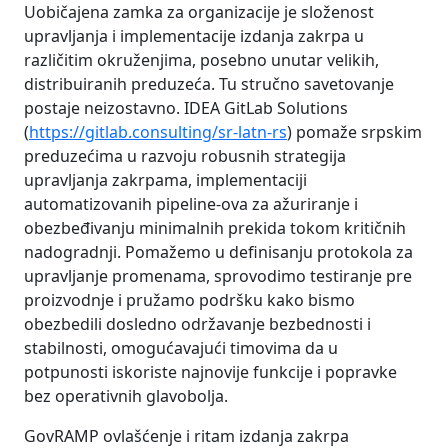
Uobičajena zamka za organizacije je složenost
upravljanja i implementacije izdanja zakrpa u
različitim okruženjima, posebno unutar velikih,
distribuiranih preduzeća. Tu stručno savetovanje
postaje neizostavno. IDEA GitLab Solutions
(
https://gitlab.consulting/sr-latn-rs
) pomaže srpskim
preduzećima u razvoju robusnih strategija
upravljanja zakrpama, implementaciji
automatizovanih pipeline-ova za ažuriranje i
obezbeđivanju minimalnih prekida tokom kritičnih
nadogradnji. Pomažemo u definisanju protokola za
upravljanje promenama, sprovodimo testiranje pre
proizvodnje i pružamo podršku kako bismo
obezbedili dosledno održavanje bezbednosti i
stabilnosti, omogućavajući timovima da u
potpunosti iskoriste najnovije funkcije i popravke
bez operativnih glavobolja.
GovRAMP ovlašćenje i ritam izdanja zakrpa