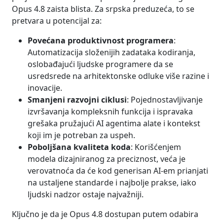
Opus 4.8 zaista blista. Za srpska preduzeća, to se
pretvara u potencijal za:
Povećana produktivnost programera
:
Automatizacija složenijih zadataka kodiranja,
oslobađajući ljudske programere da se
usredsrede na arhitektonske odluke više razine i
inovacije.
Smanjeni razvojni ciklusi
: Pojednostavljivanje
izvršavanja kompleksnih funkcija i ispravaka
grešaka pružajući AI agentima alate i kontekst
koji im je potreban za uspeh.
Poboljšana kvaliteta koda
: Korišćenjem
modela dizajniranog za preciznost, veća je
verovatnoća da će kod generisan AI-em prianjati
na ustaljene standarde i najbolje prakse, iako
ljudski nadzor ostaje najvažniji.
Ključno je da je Opus 4.8 dostupan putem odabira