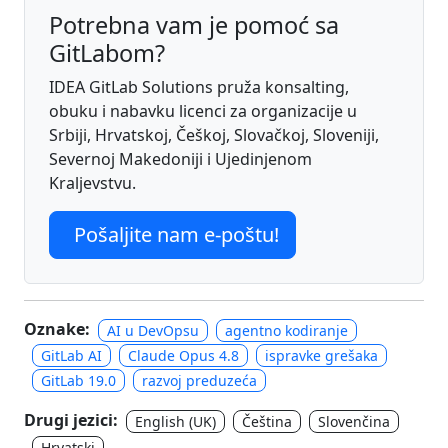
Potrebna vam je pomoć sa
GitLabom?
IDEA GitLab Solutions pruža konsalting,
obuku i nabavku licenci za organizacije u
Srbiji, Hrvatskoj, Češkoj, Slovačkoj, Sloveniji,
Severnoj Makedoniji i Ujedinjenom
Kraljevstvu.
Pošaljite nam e-poštu!
Oznake:
AI u DevOpsu
agentno kodiranje
GitLab AI
Claude Opus 4.8
ispravke grešaka
GitLab 19.0
razvoj preduzeća
Drugi jezici:
English (UK)
Čeština
Slovenčina
Hrvatski