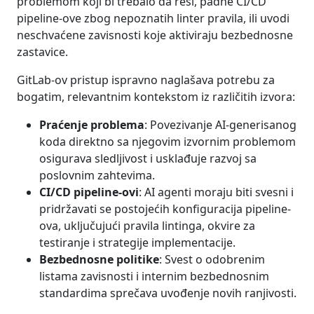
problemom koji bi trebalo da reši, padne CI/CD
pipeline-ove zbog nepoznatih linter pravila, ili uvodi
neschvaćene zavisnosti koje aktiviraju bezbednosne
zastavice.
GitLab-ov pristup ispravno naglašava potrebu za
bogatim, relevantnim kontekstom iz različitih izvora:
Praćenje problema
: Povezivanje AI-generisanog
koda direktno sa njegovim izvornim problemom
osigurava sledljivost i usklađuje razvoj sa
poslovnim zahtevima.
CI/CD pipeline-ovi
: AI agenti moraju biti svesni i
pridržavati se postojećih konfiguracija pipeline-
ova, uključujući pravila lintinga, okvire za
testiranje i strategije implementacije.
Bezbednosne politike
: Svest o odobrenim
listama zavisnosti i internim bezbednosnim
standardima sprečava uvođenje novih ranjivosti.