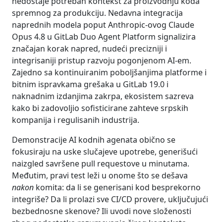
nedostaje potreban kontekst za proizvodnju koda
spremnog za produkciju. Nedavna integracija
naprednih modela poput Anthropic-ovog Claude
Opus 4.8 u GitLab Duo Agent Platform signalizira
značajan korak napred, nudeći precizniji i
integrisaniji pristup razvoju pogonjenom AI-em.
Zajedno sa kontinuiranim poboljšanjima platforme i
bitnim ispravkama grešaka u GitLab 19.0 i
naknadnim izdanjima zakrpa, ekosistem sazreva
kako bi zadovoljio sofisticirane zahteve srpskih
kompanija i regulisanih industrija.
Demonstracije AI kodnih agenata obično se
fokusiraju na uske slučajeve upotrebe, generišući
naizgled savršene pull requestove u minutama.
Međutim, pravi test leži u onome što se dešava
nakon
komita: da li se generisani kod besprekorno
integriše? Da li prolazi sve CI/CD provere, uključujući
bezbednosne skenove? Ili uvodi nove složenosti