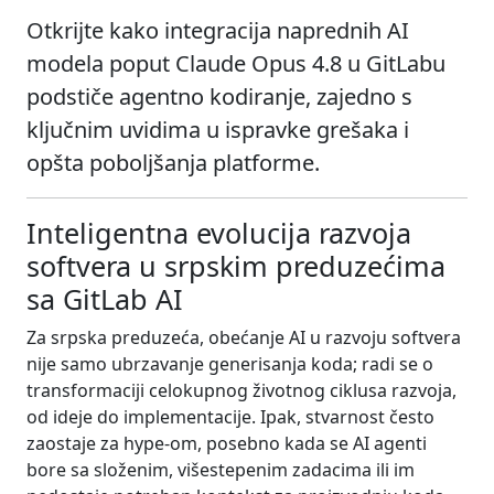
Otkrijte kako integracija naprednih AI
modela poput Claude Opus 4.8 u GitLabu
podstiče agentno kodiranje, zajedno s
ključnim uvidima u ispravke grešaka i
opšta poboljšanja platforme.
Inteligentna evolucija razvoja
softvera u srpskim preduzećima
sa GitLab AI
Za srpska preduzeća, obećanje AI u razvoju softvera
nije samo ubrzavanje generisanja koda; radi se o
transformaciji celokupnog životnog ciklusa razvoja,
od ideje do implementacije. Ipak, stvarnost često
zaostaje za hype-om, posebno kada se AI agenti
bore sa složenim, višestepenim zadacima ili im