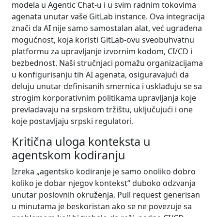
modela u Agentic Chat-u i u svim radnim tokovima
agenata unutar vaše GitLab instance. Ova integracija
znači da AI nije samo samostalan alat, već ugrađena
mogućnost, koja koristi GitLab-ovu sveobuhvatnu
platformu za upravljanje izvornim kodom, CI/CD i
bezbednost. Naši stručnjaci pomažu organizacijama
u konfigurisanju tih AI agenata, osiguravajući da
deluju unutar definisanih smernica i usklađuju se sa
strogim korporativnim politikama upravljanja koje
prevladavaju na srpskom tržištu, uključujući i one
koje postavljaju srpski regulatori.
Kritična uloga konteksta u
agentskom kodiranju
Izreka „agentsko kodiranje je samo onoliko dobro
koliko je dobar njegov kontekst“ duboko odzvanja
unutar poslovnih okruženja. Pull request generisan
u minutama je beskoristan ako se ne povezuje sa