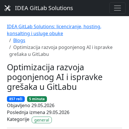
IDEA GitLab Solutions
IDEA GitLab Solutions: licenciranje, hosting,
konsalting i usluge obuke
Blogs
Optimizacija razvoja pogonjenog AI i ispravke
grešaka u GitLabu
Optimizacija razvoja
pogonjenog AI i ispravke
grešaka u GitLabu
857 reči
5 minuta
Objavljeno 29.05.2026
Poslednja izmena 29.05.2026
Kategorije
general