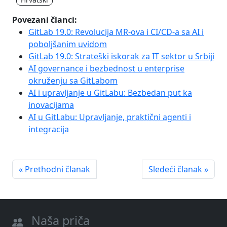
Povezani članci:
GitLab 19.0: Revolucija MR-ova i CI/CD-a sa AI i
poboljšanim uvidom
GitLab 19.0: Strateški iskorak za IT sektor u Srbiji
AI governance i bezbednost u enterprise
okruženju sa GitLabom
AI i upravljanje u GitLabu: Bezbedan put ka
inovacijama
AI u GitLabu: Upravljanje, praktični agenti i
integracija
« Prethodni članak
Sledeći članak »
Naša priča