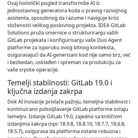
Ovaj holistički pogled transformiše AI iz
jednostavnog generatora koda u pravog razvojnog
asistenta, sposobnog da razume i naviguje kroz
složenosti velikog poslovnog projekta. IDEA GitLab
Solutions pruža smernice o strukturiranju vaših
GitLab projekata i konfigurisanju vaše Duo Agent
platforme za isporuku ovog bitnog konteksta,
osiguravajući da AI-generisani kod nije samo brz, već
i bezbedan, usklađen i spreman za produkciju za
vaše srpske operacije.
Temelji stabilnosti: GitLab 19.0 i
ključna izdanja zakrpa
Dok AI inovacije privlače pažnju, temeljna stabilnost i
kontinuirano poboljšavanje GitLab platforme ostaju
temeljni. Izdanje GitLab 19.0, zajedno sa kritičnim
izdanjima zakrpa (npr. 18.9.8, 18.8.10, 18.7.7, 18.6.8,
18.5.7), osigurava da platforma ostane robusna i