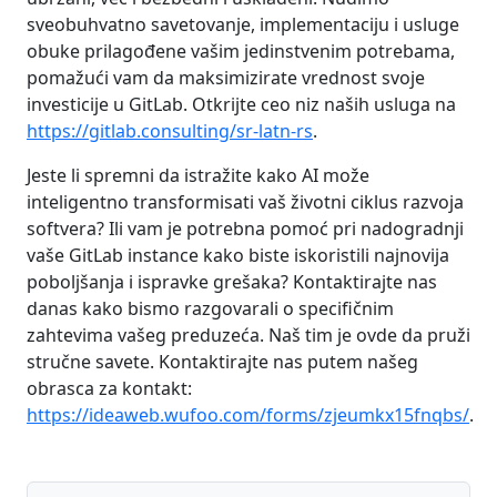
sveobuhvatno savetovanje, implementaciju i usluge
obuke prilagođene vašim jedinstvenim potrebama,
pomažući vam da maksimizirate vrednost svoje
investicije u GitLab. Otkrijte ceo niz naših usluga na
https://gitlab.consulting/sr-latn-rs
.
Jeste li spremni da istražite kako AI može
inteligentno transformisati vaš životni ciklus razvoja
softvera? Ili vam je potrebna pomoć pri nadogradnji
vaše GitLab instance kako biste iskoristili najnovija
poboljšanja i ispravke grešaka? Kontaktirajte nas
danas kako bismo razgovarali o specifičnim
zahtevima vašeg preduzeća. Naš tim je ovde da pruži
stručne savete. Kontaktirajte nas putem našeg
obrasca za kontakt:
https://ideaweb.wufoo.com/forms/zjeumkx15fnqbs/
.