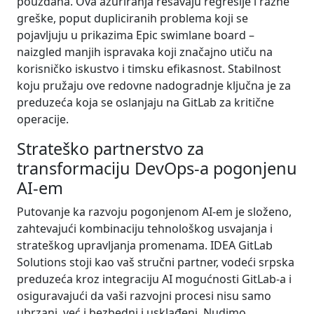
pouzdana. Ova ažuriranja rešavaju regresije i razne
greške, poput dupliciranih problema koji se
pojavljuju u prikazima Epic swimlane board –
naizgled manjih ispravaka koji značajno utiču na
korisničko iskustvo i timsku efikasnost. Stabilnost
koju pružaju ove redovne nadogradnje ključna je za
preduzeća koja se oslanjaju na GitLab za kritične
operacije.
Strateško partnerstvo za
transformaciju DevOps-a pogonjenu
AI-em
Putovanje ka razvoju pogonjenom AI-em je složeno,
zahtevajući kombinaciju tehnološkog usvajanja i
strateškog upravljanja promenama. IDEA GitLab
Solutions stoji kao vaš stručni partner, vodeći srpska
preduzeća kroz integraciju AI mogućnosti GitLab-a i
osiguravajući da vaši razvojni procesi nisu samo
ubrzani, već i bezbedni i usklađeni. Nudimo