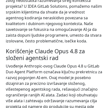
zbog nedostatka razumevanja šireg konteksta
projekta? U IDEA GitLab Solutions, pomažemo našim
srpskim klijentima da shvate da je vrednost
agentnog kodiranja neraskidivo povezana sa
kvalitetom i dubinom njegovog konteksta. Naše
savetovanje se fokusira na omogućavanje AI-ja da
zaista dopuni ljudske programere, umesto da stvara
izolovane, često problematične, isečke koda.
Korišćenje Claude Opus 4.8 za
složeni agentski rad
Uvođenje Anthropic-ovog Claude Opus 4.8 u GitLab
Duo Agent Platform označava ključnu prekretnicu za
razvoj pogonjen AI-em. Ovaj model je posebno
dizajniran za precizno izvršavanje složenog,
višestepenog agentskog rada, rešavajući značajno
ograničenje ranijih AI alata. Zadaci koji obuhvataju
više alata i zahtevaju održavanje razumevanja cilja
projekta od namere do produkcije su mesta gde