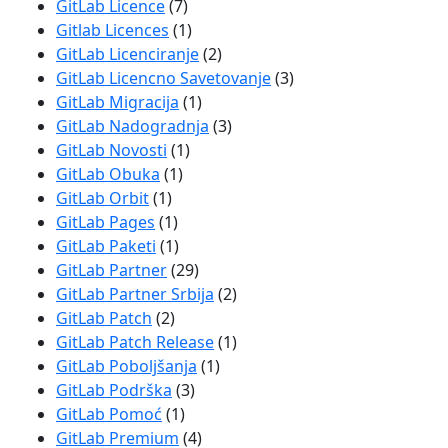
GitLab Licence
(7)
Gitlab Licences
(1)
GitLab Licenciranje
(2)
GitLab Licencno Savetovanje
(3)
GitLab Migracija
(1)
GitLab Nadogradnja
(3)
GitLab Novosti
(1)
GitLab Obuka
(1)
GitLab Orbit
(1)
GitLab Pages
(1)
GitLab Paketi
(1)
GitLab Partner
(29)
GitLab Partner Srbija
(2)
GitLab Patch
(2)
GitLab Patch Release
(1)
GitLab Poboljšanja
(1)
GitLab Podrška
(3)
GitLab Pomoć
(1)
GitLab Premium
(4)