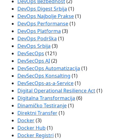
DevOps Bezbednost
(2)
DevOps Digest Srbija
(1)
DevOps Najbolje Prakse
(1)
DevOps Performanse
(1)
DevOps Platforma
(3)
DevOps Podrška
(1)
DevOps Srbija
(3)
DevSecOps
(121)
DevSecOps AI
(2)
DevSecOps Automatizacija
(1)
DevSecOps Konsalting
(1)
DevSecOps-as-a-Service
(1)
Digital Operational Resilience Act
(1)
Digitalna Transformacija
(6)
Dinamičko Testiranje
(1)
Direktni Transfer
(1)
Docker
(3)
Docker Hub
(1)
Docker Registri
(1)