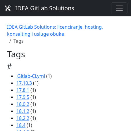
IDEA GitLab Solutions
IDEA GitLab Solutions: licenciranje, hosting,
konsalting i usluge obuke
Tags
Tags
#
.Gitlab-Ci.yml
(1)
17.10.3
(1)
17.8.1
(1)
17.9.5
(1)
18.0.2
(1)
18.1.2
(1)
18.2.2
(1)
18.4
(1)