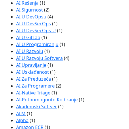
AI Rešenja
(1)
AI Sigurnost
(2)
AI U DevOpsu
(4)
AI U DevSecOps
(1)
AI U DevSecOps-U
(1)
AI U GitLab
(1)
AI U Programiranju
(1)
AI U Razvoju
(1)
AI U Razvoju Softvera
(4)
AI Upravljanje
(1)
AI Usklađenost
(1)
AI Za Preduzeća
(1)
AI Za Programere
(2)
AI-Native Triage
(1)
AI-Potpomognuto Kodiranje
(1)
Akademski Softver
(1)
ALM
(1)
Alpha
(1)
Amazon ECR
(1)