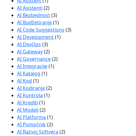
AI Asistent
(1)
AI Asistenti
(2)
AI Bezbednost
(3)
AI Budžetiranje
(1)
AI Code Suggestions
(3)
AI Development
(1)
AI DevOps
(3)
AI Gateway
(2)
AI Governance
(2)
AI Integracije
(1)
AI Katalog
(1)
AI Kod
(1)
AI Kodiranje
(2)
AI Kontrola
(1)
AI Krediti
(1)
AI Modeli
(2)
AI Platforma
(1)
AI Pomoćnik
(2)
AI Razvoj Softvera
(2)