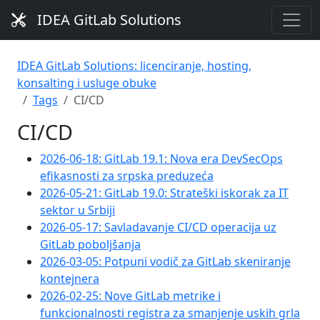
IDEA GitLab Solutions
IDEA GitLab Solutions: licenciranje, hosting,
konsalting i usluge obuke
Tags
CI/CD
CI/CD
2026-06-18: GitLab 19.1: Nova era DevSecOps
efikasnosti za srpska preduzeća
2026-05-21: GitLab 19.0: Strateški iskorak za IT
sektor u Srbiji
2026-05-17: Savladavanje CI/CD operacija uz
GitLab poboljšanja
2026-03-05: Potpuni vodič za GitLab skeniranje
kontejnera
2026-02-25: Nove GitLab metrike i
funkcionalnosti registra za smanjenje uskih grla