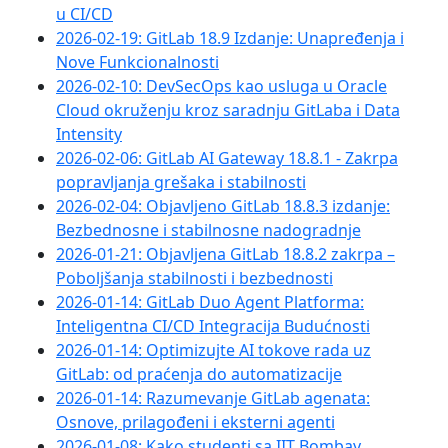
u CI/CD
2026-02-19: GitLab 18.9 Izdanje: Unapređenja i
Nove Funkcionalnosti
2026-02-10: DevSecOps kao usluga u Oracle
Cloud okruženju kroz saradnju GitLaba i Data
Intensity
2026-02-06: GitLab AI Gateway 18.8.1 - Zakrpa
popravljanja grešaka i stabilnosti
2026-02-04: Objavljeno GitLab 18.8.3 izdanje:
Bezbednosne i stabilnosne nadogradnje
2026-01-21: Objavljena GitLab 18.8.2 zakrpa –
Poboljšanja stabilnosti i bezbednosti
2026-01-14: GitLab Duo Agent Platforma:
Inteligentna CI/CD Integracija Budućnosti
2026-01-14: Optimizujte AI tokove rada uz
GitLab: od praćenja do automatizacije
2026-01-14: Razumevanje GitLab agenata:
Osnove, prilagođeni i eksterni agenti
2026-01-08: Kako studenti sa IIT Bombay