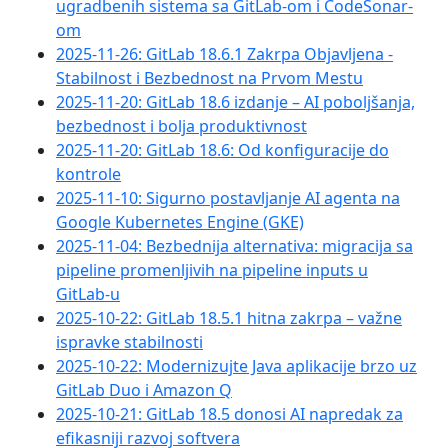
ugradbenih sistema sa GitLab-om i CodeSonar-
om
2025-11-26: GitLab 18.6.1 Zakrpa Objavljena -
Stabilnost i Bezbednost na Prvom Mestu
2025-11-20: GitLab 18.6 izdanje – AI poboljšanja,
bezbednost i bolja produktivnost
2025-11-20: GitLab 18.6: Od konfiguracije do
kontrole
2025-11-10: Sigurno postavljanje AI agenta na
Google Kubernetes Engine (GKE)
2025-11-04: Bezbednija alternativa: migracija sa
pipeline promenljivih na pipeline inputs u
GitLab-u
2025-10-22: GitLab 18.5.1 hitna zakrpa – važne
ispravke stabilnosti
2025-10-22: Modernizujte Java aplikacije brzo uz
GitLab Duo i Amazon Q
2025-10-21: GitLab 18.5 donosi AI napredak za
efikasniji razvoj softvera