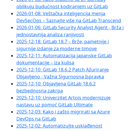
oblikuju budućnost kodiranjem uz GitLab
2026-01-08: Veštačka inteligencija menja
DevSecOps – Saznajte više na GitLab Transcend
2026-01-06: GitLab Security Analyst Agent - Brža i
jednostavnija analiza ranjivosti
2025-12-18: GitLab 18.7 – Brže, pametnije i
sigurnije izdanje za moderne timove
2025-12-11: Automatizacija japanske GitLab
dokumentacije – iza kulisa
2025-12-10: GitLab 18.6.2 Patch Ažuriranje
Objavljeno - Važna Sigurnosna Ispravka
2025-12-10: Objavljena GitLab 18.6.2
bezbednosna zakrpa
2025-12-10: Univerzitet Artois modernizuje
nastavu uz pomoć GitLab Ultimate
2025-12-03: Kako i zašto migrirati sa Azure
DevOps na GitLab
2025-12-02: Automatizujte usklađenost