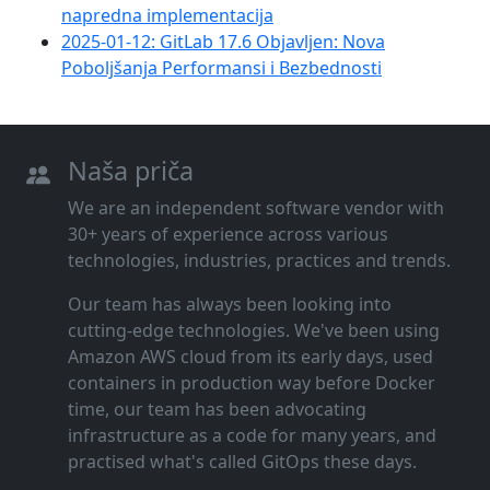
napredna implementacija
2025-01-12: GitLab 17.6 Objavljen: Nova
Poboljšanja Performansi i Bezbednosti
Naša priča
We are an independent software vendor with
30+ years of experience across various
technologies, industries, practices and trends.
Our team has always been looking into
cutting‑edge technologies. We've been using
Amazon AWS cloud from its early days, used
containers in production way before Docker
time, our team has been advocating
infrastructure as a code for many years, and
practised what's called GitOps these days.