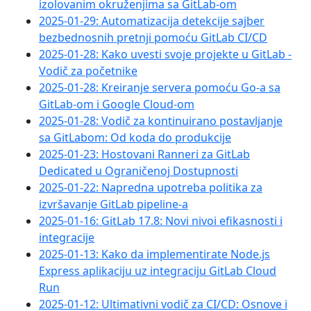
izolovanim okruženjima sa GitLab-om
2025-01-29: Automatizacija detekcije sajber
bezbednosnih pretnji pomoću GitLab CI/CD
2025-01-28: Kako uvesti svoje projekte u GitLab -
Vodič za početnike
2025-01-28: Kreiranje servera pomoću Go-a sa
GitLab-om i Google Cloud-om
2025-01-28: Vodič za kontinuirano postavljanje
sa GitLabom: Od koda do produkcije
2025-01-23: Hostovani Ranneri za GitLab
Dedicated u Ograničenoj Dostupnosti
2025-01-22: Napredna upotreba politika za
izvršavanje GitLab pipeline-a
2025-01-16: GitLab 17.8: Novi nivoi efikasnosti i
integracije
2025-01-13: Kako da implementirate Node.js
Express aplikaciju uz integraciju GitLab Cloud
Run
2025-01-12: Ultimativni vodič za CI/CD: Osnove i