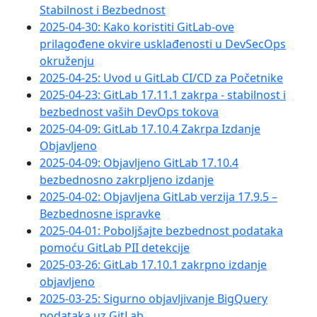
Stabilnost i Bezbednost
2025-04-30: Kako koristiti GitLab-ove
prilagođene okvire usklađenosti u DevSecOps
okruženju
2025-04-25: Uvod u GitLab CI/CD za Početnike
2025-04-23: GitLab 17.11.1 zakrpa - stabilnost i
bezbednost vaših DevOps tokova
2025-04-09: GitLab 17.10.4 Zakrpa Izdanje
Objavljeno
2025-04-09: Objavljeno GitLab 17.10.4
bezbednosno zakrpljeno izdanje
2025-04-02: Objavljena GitLab verzija 17.9.5 –
Bezbednosne ispravke
2025-04-01: Poboljšajte bezbednost podataka
pomoću GitLab PII detekcije
2025-03-26: GitLab 17.10.1 zakrpno izdanje
objavljeno
2025-03-25: Sigurno objavljivanje BigQuery
podataka uz GitLab