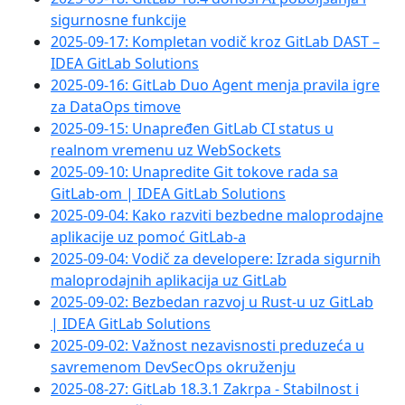
sigurnosne funkcije
2025-09-17: Kompletan vodič kroz GitLab DAST –
IDEA GitLab Solutions
2025-09-16: GitLab Duo Agent menja pravila igre
za DataOps timove
2025-09-15: Unapređen GitLab CI status u
realnom vremenu uz WebSockets
2025-09-10: Unapredite Git tokove rada sa
GitLab-om | IDEA GitLab Solutions
2025-09-04: Kako razviti bezbedne maloprodajne
aplikacije uz pomoć GitLab-a
2025-09-04: Vodič za developere: Izrada sigurnih
maloprodajnih aplikacija uz GitLab
2025-09-02: Bezbedan razvoj u Rust-u uz GitLab
| IDEA GitLab Solutions
2025-09-02: Važnost nezavisnosti preduzeća u
savremenom DevSecOps okruženju
2025-08-27: GitLab 18.3.1 Zakrpa - Stabilnost i