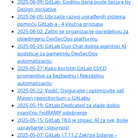
2025-06-09: GitLab: Godinu dana posle Secure by
Design inicijative
2025-06-05: Ubrzajte razvoj ugrađenih sistema
pomoću GitLab-a - 4 ključna pristupa
2025-06-02: Zašto se organizacije opredeljuju za
objedinjenu DevSecOps platformu
2025-05-29: GitLab Duo Chat dobija agentski AI
podsticaj za pametniju DevSecOps
automatizaciju
2025-05-27: Kako koristiti GitLab CI/CD
promenljive za bezbednu i fleksibilnu
automatizaciju
2025-05-22: Vodič: Osigurajte i optimizujte vaš
Maven repozitorijum u GitLabu
2025-05-19: GitLab Dedicated za vlade dobio
zvanično FedRAMP odobrenje
2025-05-15: GitLab 18.0 je stigao: AI za sve, bolje
upravljanje i sigurnost
2025-05-07: GitLab 17.11.2 Zakrpa Izdanje –