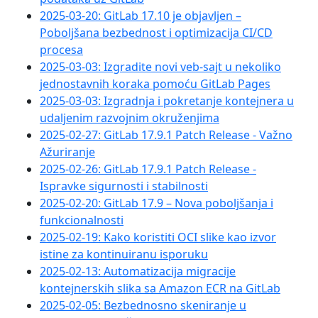
2025-03-20: GitLab 17.10 je objavljen –
Poboljšana bezbednost i optimizacija CI/CD
procesa
2025-03-03: Izgradite novi veb-sajt u nekoliko
jednostavnih koraka pomoću GitLab Pages
2025-03-03: Izgradnja i pokretanje kontejnera u
udaljenim razvojnim okruženjima
2025-02-27: GitLab 17.9.1 Patch Release - Važno
Ažuriranje
2025-02-26: GitLab 17.9.1 Patch Release -
Ispravke sigurnosti i stabilnosti
2025-02-20: GitLab 17.9 – Nova poboljšanja i
funkcionalnosti
2025-02-19: Kako koristiti OCI slike kao izvor
istine za kontinuiranu isporuku
2025-02-13: Automatizacija migracije
kontejnerskih slika sa Amazon ECR na GitLab
2025-02-05: Bezbednosno skeniranje u