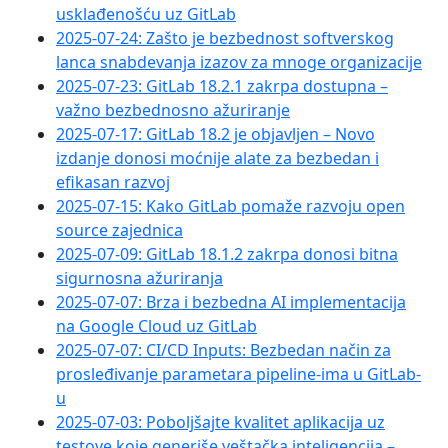
usklađenošću uz GitLab
2025-07-24: Zašto je bezbednost softverskog
lanca snabdevanja izazov za mnoge organizacije
2025-07-23: GitLab 18.2.1 zakrpa dostupna –
važno bezbednosno ažuriranje
2025-07-17: GitLab 18.2 je objavljen – Novo
izdanje donosi moćnije alate za bezbedan i
efikasan razvoj
2025-07-15: Kako GitLab pomaže razvoju open
source zajednica
2025-07-09: GitLab 18.1.2 zakrpa donosi bitna
sigurnosna ažuriranja
2025-07-07: Brza i bezbedna AI implementacija
na Google Cloud uz GitLab
2025-07-07: CI/CD Inputs: Bezbedan način za
prosleđivanje parametara pipeline-ima u GitLab-
u
2025-07-03: Poboljšajte kvalitet aplikacija uz
testove koje generiše veštačka inteligencija –