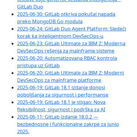
GitLab Duo
2025-06-30: GitLab otkriva pokušaj napada
preko MongoDB Go modula
2025-06-24: GitLab Duo Agent Platform: Sledeći
korak ka inteligentnom DevSecOps-u
2025-06-23: GitLab Ultimate za IBM Z: Moderna
DevSecOps rešenja za mainframe sisteme
2025-06-20: Automatizovana RBAC kontrola
pristupa uz GitLab
2025-06-20: GitLab Ultimate za IBM Z: Moderni
DevSecOps za mainframe platforme
2025-06-19: GitLab 18.1 izdanje donosi
poboljšanja za sigurnost i performanse
2025-06-19: GitLab 18.1 je stigao: Nova
fleksibilnost, sigurnost i podrška za AI
2025-06-11: GitLab izdanje 18.0.2 —
bezbednosne i funkcionalne zakrpe za junio
2025.