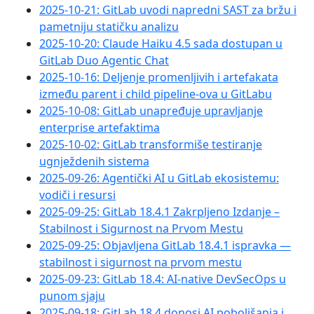
2025-10-21: GitLab uvodi napredni SAST za bržu i
pametniju statičku analizu
2025-10-20: Claude Haiku 4.5 sada dostupan u
GitLab Duo Agentic Chat
2025-10-16: Deljenje promenljivih i artefakata
između parent i child pipeline-ova u GitLabu
2025-10-08: GitLab unapređuje upravljanje
enterprise artefaktima
2025-10-02: GitLab transformiše testiranje
ugnježdenih sistema
2025-09-26: Agentički AI u GitLab ekosistemu:
vodiči i resursi
2025-09-25: GitLab 18.4.1 Zakrpljeno Izdanje –
Stabilnost i Sigurnost na Prvom Mestu
2025-09-25: Objavljena GitLab 18.4.1 ispravka —
stabilnost i sigurnost na prvom mestu
2025-09-23: GitLab 18.4: AI-native DevSecOps u
punom sjaju
2025-09-18: GitLab 18.4 donosi AI poboljšanja i