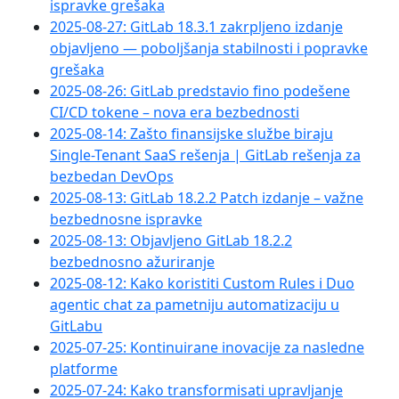
ispravke grešaka
2025-08-27: GitLab 18.3.1 zakrpljeno izdanje
objavljeno — poboljšanja stabilnosti i popravke
grešaka
2025-08-26: GitLab predstavio fino podešene
CI/CD tokene – nova era bezbednosti
2025-08-14: Zašto finansijske službe biraju
Single-Tenant SaaS rešenja | GitLab rešenja za
bezbedan DevOps
2025-08-13: GitLab 18.2.2 Patch izdanje – važne
bezbednosne ispravke
2025-08-13: Objavljeno GitLab 18.2.2
bezbednosno ažuriranje
2025-08-12: Kako koristiti Custom Rules i Duo
agentic chat za pametniju automatizaciju u
GitLabu
2025-07-25: Kontinuirane inovacije za nasledne
platforme
2025-07-24: Kako transformisati upravljanje